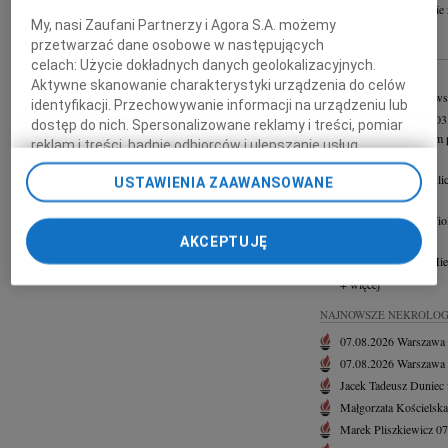
+ szukanie
My, nasi Zaufani Partnerzy i Agora S.A. możemy
przetwarzać dane osobowe w następujących
INNE NEKROLOGI
celach:
Użycie dokładnych danych geolokalizacyjnych.
16.07.2026
Płock
Aktywne skanowanie charakterystyki urządzenia do celów
Wyrazy głębokiego wsp
identyfikacji. Przechowywanie informacji na urządzeniu lub
Cezary Fijałkowski
03
dostęp do nich. Spersonalizowane reklamy i treści, pomiar
Z głębokim smutkiem p
reklam i treści, badnie odbiorców i ulepszanie usług.
29.06.2026
Płock
Lista Zaufanych Partnerów
Naszej Koleżance Julic
USTAWIENIA ZAAWANSOWANE
19.06.2026
Płock
Naszej Koleżance Wiol
AKCEPTUJĘ
07.05.2026
Płock
Naszemu Koledze Mie
+ więcej
NAJNOWSZE NEKROLOG
07.08.2026
Warszawa
07.08.2026
Warszawa
Jacek Tadeusz Duniec
Małgorzata Kościelska
Marek Pliszkiewicz
07