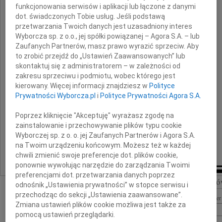
funkcjonowania serwisów i aplikacji lub łączone z danymi
Sędziemu Sądu Okręgowego w Płocku
dot. świadczonych Tobie usług. Jeśli podstawą
przetwarzania Twoich danych jest uzasadniony interes
z powodu śmierci
Wyborcza sp. z o.o., jej spółki powiązanej – Agora S.A. – lub
Zaufanych Partnerów, masz prawo wyrazić sprzeciw. Aby
to zrobić przejdź do „Ustawień Zaawansowanych” lub
Matki
skontaktuj się z administratorem – w zależności od
zakresu sprzeciwu i podmiotu, wobec którego jest
kierowany. Więcej informacji znajdziesz w
Polityce
Prywatności Wyborcza.pl
i
Polityce Prywatności Agora S.A.
składają
Poprzez kliknięcie "Akceptuję" wyrażasz zgodę na
zainstalowanie i przechowywanie plików typu cookie
kierownictwo, sędziowie oraz pracownicy
Wyborczej sp. z o. o. jej Zaufanych Partnerów i Agora S.A.
Sądu Okręgowego w Płocku
na Twoim urządzeniu końcowym. Możesz też w każdej
chwili zmienić swoje preferencje dot. plików cookie,
ponownie wywołując narzędzie do zarządzania Twoimi
preferencjami dot. przetwarzania danych poprzez
Szukaj nekrologó
odnośnik „Ustawienia prywatności” w stopce serwisu i
przechodząc do sekcji „Ustawienia zaawansowane”.
Imię i nazwisko lub numer 
Zmiana ustawień plików cookie możliwa jest także za
pomocą ustawień przeglądarki.