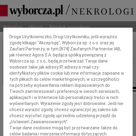
Dbamy o Twoją prywatność
Nekrologi
Odeszli
Poradnik pogrzebowy
Droga Użytkowniczko, Drogi Użytkowniku, jeśli wyrazisz
zgodę klikając "Akceptuję", Wyborcza sp. z o.o. oraz jej
Zaufani Partnerzy, w tym [
874
] Zaufanych Partnerów IAB,
IMIĘ I NAZWISKO:
jak również Agora S.A. będąca spółką powiązaną z
Wyborcza sp. z o.o., będą przetwarzać Twoje dane
Płock
REGION:
osobowe takie jak adresy IP, adresy e-mail czy
07.01.2022
identyfikatory plików cookie lub inne informacje zapisane w
DATA EMISJI:
tych plikach do celów marketingowych, w szczególności
na potrzeby wyświetlania reklam dopasowanych do
Twoich zainteresowań i preferencji w swoich serwisach,
aplikacjach i w Internecie lub personalizacji treści w nich
Wyrazy najgłębszego współczucia
wyświetlanych. Wyrażenie zgody jest dobrowolne. Jeśli nie
chcesz wyrazić zgody, chcesz ograniczyć jej zakres lub
Panu
chcesz wycofać zgodę uprzednio udzieloną przejdź do
„Ustawień Zaawansowanych”.
Jackowi Wojciechowskiemu
Twoje dane osobowe mogą być przetwarzane także do
celów badania i mierzenia informacji dotyczących