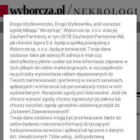
Dbamy o Twoją prywatność
Droga Użytkowniczko, Drogi Użytkowniku, jeśli wyrazisz
Nekrologi
Odeszli
Poradnik pogrzebowy
zgodę klikając "Akceptuję", Wyborcza sp. z o.o. oraz jej
Zaufani Partnerzy, w tym [
874
] Zaufanych Partnerów IAB,
jak również Agora S.A. będąca spółką powiązaną z
Wyborcza sp. z o.o., będą przetwarzać Twoje dane
Marek Śnihur
osobowe takie jak adresy IP, adresy e-mail czy
IMIĘ I NAZWISKO:
identyfikatory plików cookie lub inne informacje zapisane w
tych plikach do celów marketingowych, w szczególności
Wrocław
REGION:
na potrzeby wyświetlania reklam dopasowanych do
07.01.2022
DATA EMISJI:
Twoich zainteresowań i preferencji w swoich serwisach,
aplikacjach i w Internecie lub personalizacji treści w nich
wyświetlanych. Wyrażenie zgody jest dobrowolne. Jeśli nie
chcesz wyrazić zgody, chcesz ograniczyć jej zakres lub
chcesz wycofać zgodę uprzednio udzieloną przejdź do
„Ustawień Zaawansowanych”.
"Dla świata byłeś tylko cząstką, dla Nas całym świa
Twoje dane osobowe mogą być przetwarzane także do
celów badania i mierzenia informacji dotyczących
Z ogromnym żalem zawiadamiamy,
funkcjonowania serwisów i aplikacji lub łączone z danymi
że dnia 30 grudnia 2021 roku,
dot. świadczonych Tobie usług. Jeśli podstawą
zmarł nagle w wieku 49 lat