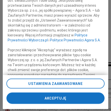
dot. świadczonych Tobie usług. Jeśli podstawą
przetwarzania Twoich danych jest uzasadniony interes
Nowakowskiego
Wyborcza sp. z o.o., jej spółki powiązanej – Agora S.A. – lub
Zaufanych Partnerów, masz prawo wyrazić sprzeciw. Aby
to zrobić przejdź do „Ustawień Zaawansowanych” lub
Wyrazy głębokiego współczucia
skontaktuj się z administratorem – w zależności od
Rodzinie i Bliskim
zakresu sprzeciwu i podmiotu, wobec którego jest
kierowany. Więcej informacji znajdziesz w
Polityce
Prywatności Wyborcza.pl
i
Polityce Prywatności Agora S.A.
składa
Poprzez kliknięcie "Akceptuję" wyrażasz zgodę na
Zespól Warszawskiej Kliniki Ortopedycznej
zainstalowanie i przechowywanie plików typu cookie
Wyborczej sp. z o. o. jej Zaufanych Partnerów i Agora S.A.
na Twoim urządzeniu końcowym. Możesz też w każdej
Inne kondolencje
chwili zmienić swoje preferencje dot. plików cookie,
ponownie wywołując narzędzie do zarządzania Twoimi
preferencjami dot. przetwarzania danych poprzez
USTAWIENIA ZAAWANSOWANE
odnośnik „Ustawienia prywatności” w stopce serwisu i
Z głębokim smutkiem przyjęliśmy wiadomość o śmierci Prof. dr hab. n. med. And
przechodząc do sekcji „Ustawienia zaawansowane”.
Wspaniałego Lekarza, cenionego ortopedy, wybitnego humanisty.. Wyrazy głębokiego 
Zmiana ustawień plików cookie możliwa jest także za
AKCEPTUJĘ
pomocą ustawień przeglądarki.
Z wielkim smutkiem żegnamy zmarłego Andrzeja Nowakowskiego Profesora Ortop
My, nasi Zaufani Partnerzy i Agora S.A. możemy