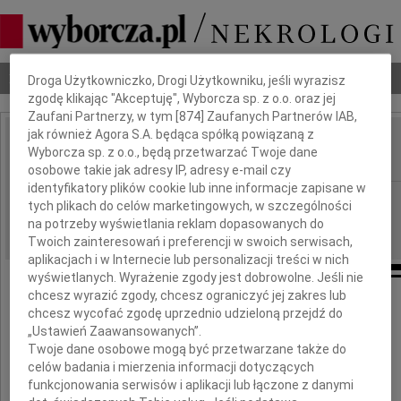
Dbamy o Twoją prywatność
Nekrologi
Odeszli
Poradnik pogrzebowy
Droga Użytkowniczko, Drogi Użytkowniku, jeśli wyrazisz
zgodę klikając "Akceptuję", Wyborcza sp. z o.o. oraz jej
Zaufani Partnerzy, w tym [
874
] Zaufanych Partnerów IAB,
jak również Agora S.A. będąca spółką powiązaną z
Andrzej Nowakowski
Wyborcza sp. z o.o., będą przetwarzać Twoje dane
IMIĘ I NAZWISKO:
osobowe takie jak adresy IP, adresy e-mail czy
identyfikatory plików cookie lub inne informacje zapisane w
Poznań
REGION:
tych plikach do celów marketingowych, w szczególności
05.01.2022
na potrzeby wyświetlania reklam dopasowanych do
DATA EMISJI:
Twoich zainteresowań i preferencji w swoich serwisach,
aplikacjach i w Internecie lub personalizacji treści w nich
wyświetlanych. Wyrażenie zgody jest dobrowolne. Jeśli nie
chcesz wyrazić zgody, chcesz ograniczyć jej zakres lub
Z głębokim żalem żegnamy zmarłego
chcesz wycofać zgodę uprzednio udzieloną przejdź do
„Ustawień Zaawansowanych”.
Prof.
Twoje dane osobowe mogą być przetwarzane także do
celów badania i mierzenia informacji dotyczących
Andrzeja
funkcjonowania serwisów i aplikacji lub łączone z danymi