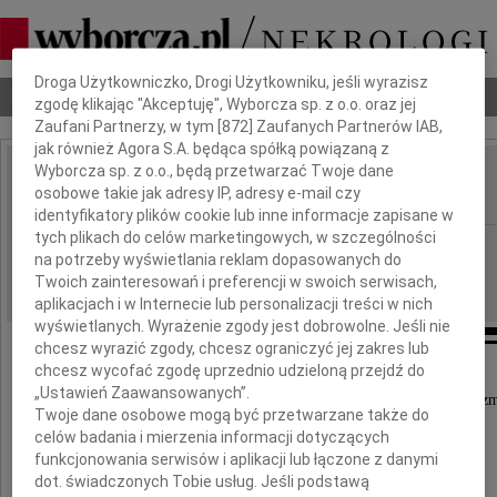
Dbamy o Twoją prywatność
Droga Użytkowniczko, Drogi Użytkowniku, jeśli wyrazisz
Nekrologi
Odeszli
Poradnik pogrzebowy
zgodę klikając "Akceptuję", Wyborcza sp. z o.o. oraz jej
Zaufani Partnerzy, w tym [
872
] Zaufanych Partnerów IAB,
jak również Agora S.A. będąca spółką powiązaną z
Wyborcza sp. z o.o., będą przetwarzać Twoje dane
Wojciech Rymer
osobowe takie jak adresy IP, adresy e-mail czy
IMIĘ I NAZWISKO:
identyfikatory plików cookie lub inne informacje zapisane w
tych plikach do celów marketingowych, w szczególności
Katowice
REGION:
na potrzeby wyświetlania reklam dopasowanych do
03.01.2022
DATA EMISJI:
Twoich zainteresowań i preferencji w swoich serwisach,
aplikacjach i w Internecie lub personalizacji treści w nich
wyświetlanych. Wyrażenie zgody jest dobrowolne. Jeśli nie
chcesz wyrazić zgody, chcesz ograniczyć jej zakres lub
chcesz wycofać zgodę uprzednio udzieloną przejdź do
Z głębokim żalem zawiadamiamy,
„Ustawień Zaawansowanych”.
że w dniu 29 grudnia 2021 r. przeżywszy 73 lata zm
Twoje dane osobowe mogą być przetwarzane także do
celów badania i mierzenia informacji dotyczących
Wojciech Rymer
funkcjonowania serwisów i aplikacji lub łączone z danymi
dot. świadczonych Tobie usług. Jeśli podstawą