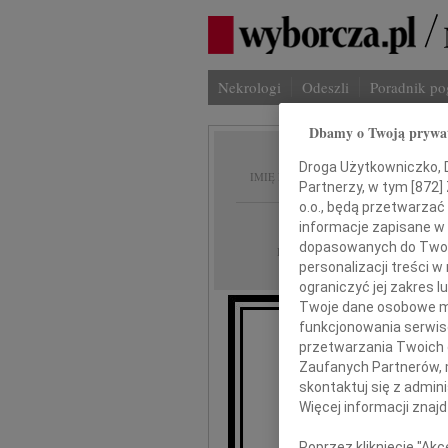
Nekrologi
Odeszli
Poradnik p
Dbamy o Twoją prywa
Urszul
Droga Użytkowniczko, Dr
IMIĘ I NAZWISKO:
Partnerzy, w tym [
872
]
o.o., będą przetwarzać 
Wrocław
REGION:
informacje zapisane w
dopasowanych do Twoich
29.12.2021
DATA EMISJI:
personalizacji treści 
ograniczyć jej zakres
Twoje dane osobowe mo
funkcjonowania serwisó
Z gł
przetwarzania Twoich da
że 
Zaufanych Partnerów, 
skontaktuj się z admin
Więcej informacji znaj
Poprzez kliknięcie "Ak