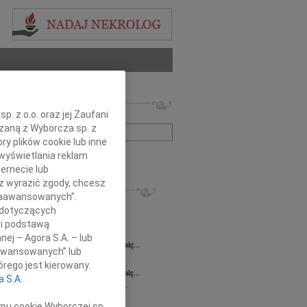
 nekrologów i wspomnień
. z o.o. oraz jej Zaufani
zwisko lub numer ogłoszenia:
ązaną z Wyborcza sp. z
ry plików cookie lub inne
wyświetlania reklam
+ szukanie zaawansowane
ernecie lub
sz wyrazić zgody, chcesz
KROLOGI
 Zaawansowanych”.
ława Sawaryn
31.07.2026
Wrocław
 dotyczących
a Zdzisława Sawaryn wieloletnia...
li podstawą
 Spychała
24.07.2026
Wrocław
nej – Agora S.A. – lub
lkim żalem żegnamy Ś.P. Pawła Spychałę...
aawansowanych” lub
 Spychała
22.07.2026
Wrocław
rego jest kierowany.
lkim żalem żegnamy Ś.P. Pawła Spychałę...
a S.A.
ław Barszczewski
21.07.2026
Wrocław
bokim smutkiem i żalem przyjęliśmy...
ypu cookie Wyborczej sp.