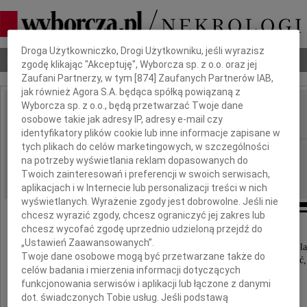
Dbamy o Twoją prywatność
Droga Użytkowniczko, Drogi Użytkowniku, jeśli wyrazisz
Nekrologi
Odeszli
Poradnik pogrzebowy
zgodę klikając "Akceptuję", Wyborcza sp. z o.o. oraz jej
Zaufani Partnerzy, w tym [
874
] Zaufanych Partnerów IAB,
jak również Agora S.A. będąca spółką powiązaną z
Wyborcza sp. z o.o., będą przetwarzać Twoje dane
Krystian Czajkowski
osobowe takie jak adresy IP, adresy e-mail czy
IMIĘ I NAZWISKO:
identyfikatory plików cookie lub inne informacje zapisane w
tych plikach do celów marketingowych, w szczególności
Katowice
REGION:
na potrzeby wyświetlania reklam dopasowanych do
27.12.2021
DATA EMISJI:
Twoich zainteresowań i preferencji w swoich serwisach,
aplikacjach i w Internecie lub personalizacji treści w nich
wyświetlanych. Wyrażenie zgody jest dobrowolne. Jeśli nie
chcesz wyrazić zgody, chcesz ograniczyć jej zakres lub
chcesz wycofać zgodę uprzednio udzieloną przejdź do
Z najgłębszym żalem zawiadamiamy,
„Ustawień Zaawansowanych”.
że 17 grudnia 2021 roku na wieczny dyżur w wieku 70 la
Twoje dane osobowe mogą być przetwarzane także do
nasz najukochańszy Ojciec, Mąż, Dziadek, Teść, Zięć,
celów badania i mierzenia informacji dotyczących
Szwagier i Wujek
funkcjonowania serwisów i aplikacji lub łączone z danymi
dot. świadczonych Tobie usług. Jeśli podstawą