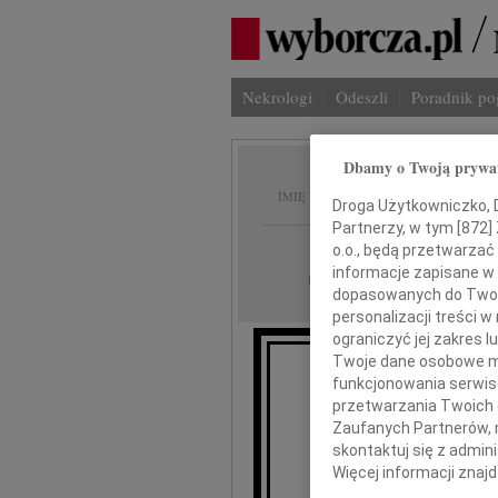
Nekrologi
Odeszli
Poradnik p
Dbamy o Twoją prywa
Darius
IMIĘ I NAZWISKO:
Droga Użytkowniczko, Dr
Partnerzy, w tym [
872
]
Białystok
REGION:
o.o., będą przetwarzać 
informacje zapisane w
24.12.2021
DATA EMISJI:
dopasowanych do Twoich
personalizacji treści 
ograniczyć jej zakres
Twoje dane osobowe mo
funkcjonowania serwisó
Z wielkim sm
przetwarzania Twoich da
Zaufanych Partnerów, 
skontaktuj się z admin
Więcej informacji znaj