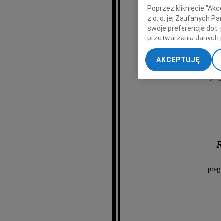
Dariu
Poprzez kliknięcie "Ak
z o. o. jej Zaufanych 
swoje preferencje dot.
przetwarzania danych 
Komunalnego Przeds
„Ustawienia zaawansow
AKCEPTUJĘ
Wicemarszałka Wo
My, nasi Zaufani Part
dokładnych danych geol
Byłeg
Przechowywanie informa
treści, badnie odbiorcó
R
prag