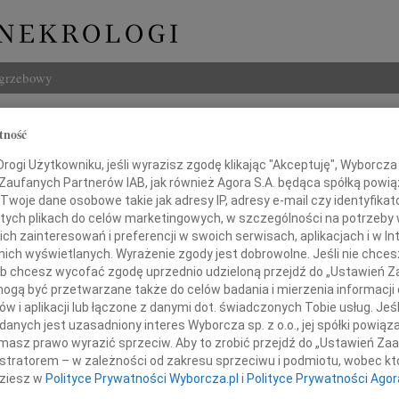
ogrzebowy
Szukaj
tność
z Ciszewski
Imię i na
ogi Użytkowniku, jeśli wyrazisz zgodę klikając "Akceptuję", Wyborcza sp
 Zaufanych Partnerów IAB, jak również Agora S.A. będąca spółką powi
Twoje dane osobowe takie jak adresy IP, adresy e-mail czy identyfikato
 tych plikach do celów marketingowych, w szczególności na potrzeby 
 zainteresowań i preferencji w swoich serwisach, aplikacjach i w Int
INNE NE
w nich wyświetlanych. Wyrażenie zgody jest dobrowolne. Jeśli nie chce
22.0
 lub chcesz wycofać zgodę uprzednio udzieloną przejdź do „Ustawień
Pani 
gą być przetwarzane także do celów badania i mierzenia informacji
Paweł
w i aplikacji lub łączone z danymi dot. świadczonych Tobie usług. Jeś
utkiem przyjąłem wiadomość o śmierci
Z głę
nych jest uzasadniony interes Wyborcza sp. z o.o., jej spółki powiąza
Jerzy
masz prawo wyrazić sprzeciw. Aby to zrobić przejdź do „Ustawień Z
Z głę
istratorem – w zależności od zakresu sprzeciwu i podmiotu, wobec któ
Pana
22.0
dziesz w
Polityce Prywatności Wyborcza.pl
i
Polityce Prywatności Agor
Wyraz