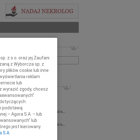
 nekrologów i wspomnień
zwisko lub numer ogłoszenia:
. z o.o. oraz jej Zaufani
ązaną z Wyborcza sp. z
ry plików cookie lub inne
+ szukanie zaawansowane
wyświetlania reklam
ernecie lub
KROLOGI
sz wyrazić zgody, chcesz
7.2026
Białystok
 Zaawansowanych”.
notariusz Halinie Dorocie Agaciak...
 dotyczących
 Niemyjski
06.07.2026
Warszawa
li podstawą
bokim smutkiem przyjęliśmy wiadomość o...
nej – Agora S.A. – lub
 Kulesza
23.06.2026
Białystok
aawansowanych” lub
bokim smutkiem przyjęliśmy wiadomość o...
rego jest kierowany.
6.2026
Białystok
a S.A.
y szczerego współczucia i...