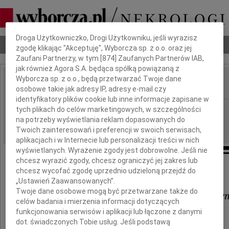
Dbamy o Twoją prywatność
Droga Użytkowniczko, Drogi Użytkowniku, jeśli wyrazisz
Nekrologi
Odeszli
Poradnik pogrzebowy
zgodę klikając "Akceptuję", Wyborcza sp. z o.o. oraz jej
Zaufani Partnerzy, w tym [
874
] Zaufanych Partnerów IAB,
jak również Agora S.A. będąca spółką powiązaną z
Wyborcza sp. z o.o., będą przetwarzać Twoje dane
osobowe takie jak adresy IP, adresy e-mail czy
IMIĘ I NAZWISKO:
identyfikatory plików cookie lub inne informacje zapisane w
Lublin
tych plikach do celów marketingowych, w szczególności
REGION:
na potrzeby wyświetlania reklam dopasowanych do
10.12.2021
DATA EMISJI:
Twoich zainteresowań i preferencji w swoich serwisach,
aplikacjach i w Internecie lub personalizacji treści w nich
wyświetlanych. Wyrażenie zgody jest dobrowolne. Jeśli nie
chcesz wyrazić zgody, chcesz ograniczyć jej zakres lub
Pani
chcesz wycofać zgodę uprzednio udzieloną przejdź do
„Ustawień Zaawansowanych”.
Twoje dane osobowe mogą być przetwarzane także do
Dorocie Rusak i Jej Najbliższy
celów badania i mierzenia informacji dotyczących
funkcjonowania serwisów i aplikacji lub łączone z danymi
wyrazy współczucia i słowa otuchy
dot. świadczonych Tobie usług. Jeśli podstawą