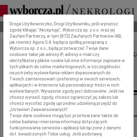
Dbamy o Twoją prywatność
Droga Użytkowniczko, Drogi Użytkowniku, jeśli wyrazisz
Nekrologi
Odeszli
Poradnik pogrzebowy
zgodę klikając "Akceptuję", Wyborcza sp. z o.o. oraz jej
Zaufani Partnerzy, w tym [
872
] Zaufanych Partnerów IAB,
jak również Agora S.A. będąca spółką powiązaną z
Wyborcza sp. z o.o., będą przetwarzać Twoje dane
Janina Tarmas - Gliwick
IMIĘ I NAZWISKO:
osobowe takie jak adresy IP, adresy e-mail czy
identyfikatory plików cookie lub inne informacje zapisane w
tych plikach do celów marketingowych, w szczególności
Wrocław
REGION:
na potrzeby wyświetlania reklam dopasowanych do
10.12.2021
DATA EMISJI:
Twoich zainteresowań i preferencji w swoich serwisach,
aplikacjach i w Internecie lub personalizacji treści w nich
wyświetlanych. Wyrażenie zgody jest dobrowolne. Jeśli nie
chcesz wyrazić zgody, chcesz ograniczyć jej zakres lub
chcesz wycofać zgodę uprzednio udzieloną przejdź do
Z głębokim żalem zawiadamiamy,
„Ustawień Zaawansowanych”.
Twoje dane osobowe mogą być przetwarzane także do
że dnia 4 grudnia 2021 roku odeszła nasza ukocha
celów badania i mierzenia informacji dotyczących
Mama, Babcia i Prababcia
funkcjonowania serwisów i aplikacji lub łączone z danymi
dot. świadczonych Tobie usług. Jeśli podstawą