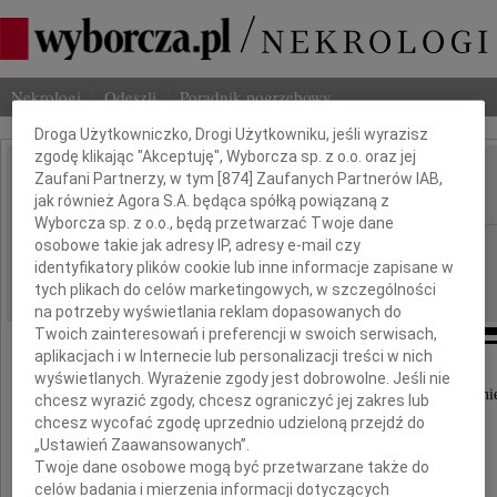
Dbamy o Twoją prywatność
Nekrologi
Odeszli
Poradnik pogrzebowy
Droga Użytkowniczko, Drogi Użytkowniku, jeśli wyrazisz
zgodę klikając "Akceptuję", Wyborcza sp. z o.o. oraz jej
Zaufani Partnerzy, w tym [
874
] Zaufanych Partnerów IAB,
Stanisław Deńko
IMIĘ I NAZWISKO:
jak również Agora S.A. będąca spółką powiązaną z
Wyborcza sp. z o.o., będą przetwarzać Twoje dane
osobowe takie jak adresy IP, adresy e-mail czy
Kraków
REGION:
identyfikatory plików cookie lub inne informacje zapisane w
06.12.2021
DATA EMISJI:
tych plikach do celów marketingowych, w szczególności
na potrzeby wyświetlania reklam dopasowanych do
Twoich zainteresowań i preferencji w swoich serwisach,
aplikacjach i w Internecie lub personalizacji treści w nich
wyświetlanych. Wyrażenie zgody jest dobrowolne. Jeśli nie
Z wielkim smutkiem przyjęliśmy wiadomość o śmie
chcesz wyrazić zgody, chcesz ograniczyć jej zakres lub
naszego Przyjaciela
chcesz wycofać zgodę uprzednio udzieloną przejdź do
„Ustawień Zaawansowanych”.
Twoje dane osobowe mogą być przetwarzane także do
celów badania i mierzenia informacji dotyczących