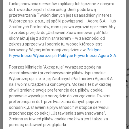
funkcjonowania serwisów i aplikacji lub łączone z danymi
dot. świadczonych Tobie usług. Jeśli podstawą
przetwarzania Twoich danych jest uzasadniony interes
architekta
Wyborcza sp. z o.o., jej spółki powiązanej – Agora S.A. – lub
Zaufanych Partnerów, masz prawo wyrazić sprzeciw. Aby
to zrobić przejdź do „Ustawień Zaawansowanych” lub
Stanisława Deńki
skontaktuj się z administratorem – w zależności od
zakresu sprzeciwu i podmiotu, wobec którego jest
kierowany. Więcej informacji znajdziesz w
Polityce
niezwykłego człowieka,
Prywatności Wyborcza.pl
i
Polityce Prywatności Agora S.A.
obdarzonego talentami, znanego z empatii
i rzadko spotykanej skromności.
Poprzez kliknięcie "Akceptuję" wyrażasz zgodę na
Był architektem Miasta Krakowa w latach 1995-9
zainstalowanie i przechowywanie plików typu cookie
oraz wybitnym projektantem, autorem wielu wyróżni
Wyborczej sp. z o. o. jej Zaufanych Partnerów i Agora S.A.
nagrodami budowli i projektów konkursowych,
na Twoim urządzeniu końcowym. Możesz też w każdej
a także wykładowcą w Politechnice Krakowskiej
chwili zmienić swoje preferencje dot. plików cookie,
University of Tennessee
ponownie wywołując narzędzie do zarządzania Twoimi
i Akademii Frycza Modrzewskiego w Krakowie.
preferencjami dot. przetwarzania danych poprzez
odnośnik „Ustawienia prywatności” w stopce serwisu i
przechodząc do sekcji „Ustawienia zaawansowane”.
Żonie Iwonie,
Zmiana ustawień plików cookie możliwa jest także za
pomocą ustawień przeglądarki.
Córkom Małgorzacie i Doroci