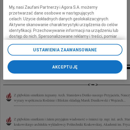
oraz Najbliższym
My, nasi Zaufani Partnerzy i Agora S.A. możemy
przetwarzać dane osobowe w następujących
celach:
Użycie dokładnych danych geolokalizacyjnych.
składamy
Aktywne skanowanie charakterystyki urządzenia do celów
wyrazy głębokiego współczucia,
identyfikacji. Przechowywanie informacji na urządzeniu lub
dostęp do nich. Spersonalizowane reklamy i treści, pomiar
Elżbieta z Krzysztofem, Hanna z Krzysztofem,
reklam i treści, badnie odbiorców i ulepszanie usług.
Lista Zaufanych Partnerów
Anna z Andrzejem i Jola z Aleksandrem
USTAWIENIA ZAAWANSOWANE
AKCEPTUJĘ
Inne kondolencje
Z głębokim smutkiem żegnamy Arch. Stanisława Deńko naszego Przyjaciela, Nauczyc
wyrazy współczucia Rodzinie i Bliskim składają Marek Dunikowski i Wojciech...
Z głębokim smutkiem i żalem przyjąłem wiadomość o śmierci śp. mgr. inż. arch. St
krakowskiego architekta wykładowcy Politechniki Krakowskiej, Akademii im. Frycz