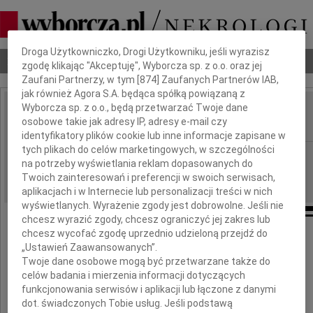
Dbamy o Twoją prywatność
Droga Użytkowniczko, Drogi Użytkowniku, jeśli wyrazisz
Nekrologi
Odeszli
Poradnik pogrzebowy
zgodę klikając "Akceptuję", Wyborcza sp. z o.o. oraz jej
Zaufani Partnerzy, w tym [
874
] Zaufanych Partnerów IAB,
jak również Agora S.A. będąca spółką powiązaną z
Wyborcza sp. z o.o., będą przetwarzać Twoje dane
Basia Stefaniak
osobowe takie jak adresy IP, adresy e-mail czy
IMIĘ I NAZWISKO:
identyfikatory plików cookie lub inne informacje zapisane w
tych plikach do celów marketingowych, w szczególności
Łódź, Warszawa
REGION:
na potrzeby wyświetlania reklam dopasowanych do
03.12.2021
DATA EMISJI:
Twoich zainteresowań i preferencji w swoich serwisach,
aplikacjach i w Internecie lub personalizacji treści w nich
wyświetlanych. Wyrażenie zgody jest dobrowolne. Jeśli nie
chcesz wyrazić zgody, chcesz ograniczyć jej zakres lub
chcesz wycofać zgodę uprzednio udzieloną przejdź do
Z wielkim smutkiem żegnamy
„Ustawień Zaawansowanych”.
Twoje dane osobowe mogą być przetwarzane także do
celów badania i mierzenia informacji dotyczących
Basię Stefaniak
funkcjonowania serwisów i aplikacji lub łączone z danymi
dot. świadczonych Tobie usług. Jeśli podstawą