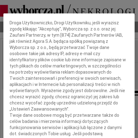
Dbamy o Twoją prywatność
Droga Użytkowniczko, Drogi Użytkowniku, jeśli wyrazisz
Nekrologi
Odeszli
Poradnik pogrzebowy
zgodę klikając "Akceptuję", Wyborcza sp. z o.o. oraz jej
Zaufani Partnerzy, w tym [
874
] Zaufanych Partnerów IAB,
jak również Agora S.A. będąca spółką powiązaną z
Wyborcza sp. z o.o., będą przetwarzać Twoje dane
Wanda Haas
osobowe takie jak adresy IP, adresy e-mail czy
IMIĘ I NAZWISKO:
identyfikatory plików cookie lub inne informacje zapisane w
tych plikach do celów marketingowych, w szczególności
Wrocław
REGION:
na potrzeby wyświetlania reklam dopasowanych do
01.12.2021
DATA EMISJI:
Twoich zainteresowań i preferencji w swoich serwisach,
aplikacjach i w Internecie lub personalizacji treści w nich
wyświetlanych. Wyrażenie zgody jest dobrowolne. Jeśli nie
chcesz wyrazić zgody, chcesz ograniczyć jej zakres lub
chcesz wycofać zgodę uprzednio udzieloną przejdź do
Z głębokim żalem zawiadamiamy,
„Ustawień Zaawansowanych”.
Twoje dane osobowe mogą być przetwarzane także do
że w dniu 23 listopada 2021 r. zmarła
celów badania i mierzenia informacji dotyczących
funkcjonowania serwisów i aplikacji lub łączone z danymi
Wanda Haas
dot. świadczonych Tobie usług. Jeśli podstawą