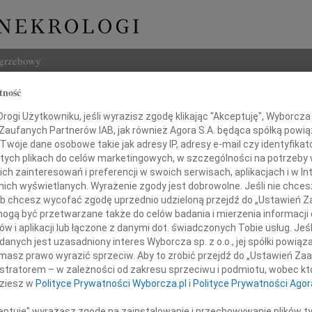
ogrzebowy
tność
Szukaj
ogi Użytkowniku, jeśli wyrazisz zgodę klikając "Akceptuję", Wyborcza sp
Imię i na
 Zaufanych Partnerów IAB, jak również Agora S.A. będąca spółką powi
Twoje dane osobowe takie jak adresy IP, adresy e-mail czy identyfikato
 tych plikach do celów marketingowych, w szczególności na potrzeby 
 zainteresowań i preferencji w swoich serwisach, aplikacjach i w Int
w nich wyświetlanych. Wyrażenie zgody jest dobrowolne. Jeśli nie chce
INNE NE
 lub chcesz wycofać zgodę uprzednio udzieloną przejdź do „Ustawień
16.0
gą być przetwarzane także do celów badania i mierzenia informacji
Wyraz
w i aplikacji lub łączone z danymi dot. świadczonych Tobie usług. Jeś
Cezar
nych jest uzasadniony interes Wyborcza sp. z o.o., jej spółki powiąza
Pani
Z głę
masz prawo wyrazić sprzeciw. Aby to zrobić przejdź do „Ustawień Z
29.0
istratorem – w zależności od zakresu sprzeciwu i podmiotu, wobec któ
Nasze
dziesz w
Polityce Prywatności Wyborcza.pl
i
Polityce Prywatności Agor
19.0
arzynie Borkowskiej
Nasze
ceptuję" wyrażasz zgodę na zainstalowanie i przechowywanie plików t