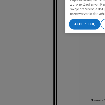
z o. o. jej Zaufanych 
swoje preferencje dot.
wyr
przetwarzania danych 
„Ustawienia zaawansow
AKCEPTUJĘ
My, nasi Zaufani Part
dokładnych danych geol
Przechowywanie informa
treści, badnie odbiorcó
Budownictw