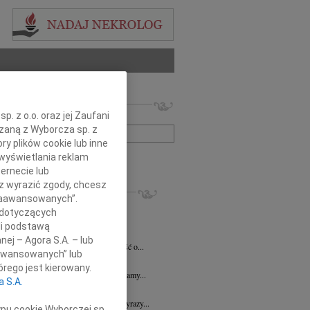
 nekrologów i wspomnień
. z o.o. oraz jej Zaufani
zwisko lub numer ogłoszenia:
ązaną z Wyborcza sp. z
ry plików cookie lub inne
wyświetlania reklam
+ szukanie zaawansowane
ernecie lub
sz wyrazić zgody, chcesz
KROLOGI
 Zaawansowanych”.
7.2026
Płock
 dotyczących
y głębokiego współczucia dla Pani...
li podstawą
y Fijałkowski
03.07.2026
Warszawa
nej – Agora S.A. – lub
bokim smutkiem przyjęliśmy wiadomość o...
aawansowanych” lub
6.2026
Płock
rego jest kierowany.
j Koleżance Julicie Kalinowskiej składamy...
a S.A.
6.2026
Płock
j Koleżance Wioletcie Czajkowskiej wyrazy...
ypu cookie Wyborczej sp.