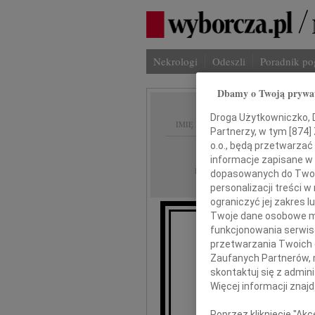
Nekrologi
Odeszli
Poradnik p
Dbamy o Twoją prywa
Droga Użytkowniczko, Dr
IMIĘ I NAZWISKO:
Partnerzy, w tym [
874
]
o.o., będą przetwarzać 
Płock
REGION:
informacje zapisane w
03.12.2021
DATA EMISJI:
dopasowanych do Twoich
personalizacji treści 
ograniczyć jej zakres
Twoje dane osobowe mo
funkcjonowania serwisó
przetwarzania Twoich da
Zaufanych Partnerów, 
skontaktuj się z admin
Więcej informacji znaj
Kat
Poprzez kliknięcie "Ak