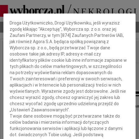
Dbamy o Twoją prywatność
Droga Użytkowniczko, Drogi Użytkowniku, jeśli wyrazisz
Nekrologi
Odeszli
Poradnik pogrzebowy
zgodę klikając "Akceptuję", Wyborcza sp. z o.o. oraz jej
Zaufani Partnerzy, w tym [
874
] Zaufanych Partnerów IAB,
jak również Agora S.A. będąca spółką powiązaną z
Wyborcza sp. z o.o., będą przetwarzać Twoje dane
Andrzej Rożek
osobowe takie jak adresy IP, adresy e-mail czy
IMIĘ I NAZWISKO:
identyfikatory plików cookie lub inne informacje zapisane w
tych plikach do celów marketingowych, w szczególności
Bydgoszcz
REGION:
na potrzeby wyświetlania reklam dopasowanych do
26.11.2021
DATA EMISJI:
Twoich zainteresowań i preferencji w swoich serwisach,
aplikacjach i w Internecie lub personalizacji treści w nich
wyświetlanych. Wyrażenie zgody jest dobrowolne. Jeśli nie
chcesz wyrazić zgody, chcesz ograniczyć jej zakres lub
chcesz wycofać zgodę uprzednio udzieloną przejdź do
W dniu 21 listopada 2021 roku zmarł nasz ukocha
„Ustawień Zaawansowanych”.
Twoje dane osobowe mogą być przetwarzane także do
celów badania i mierzenia informacji dotyczących
funkcjonowania serwisów i aplikacji lub łączone z danymi
dot. świadczonych Tobie usług. Jeśli podstawą