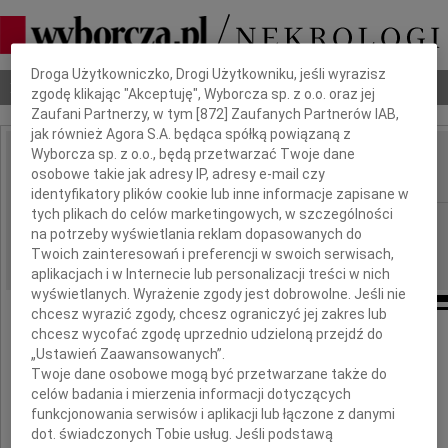
Dbamy o Twoją prywatność
Droga Użytkowniczko, Drogi Użytkowniku, jeśli wyrazisz
Nekrologi
Odeszli
Poradnik pogrzebowy
zgodę klikając "Akceptuję", Wyborcza sp. z o.o. oraz jej
Zaufani Partnerzy, w tym [
872
] Zaufanych Partnerów IAB,
jak również Agora S.A. będąca spółką powiązaną z
Wyborcza sp. z o.o., będą przetwarzać Twoje dane
Zdzisław Szostak
osobowe takie jak adresy IP, adresy e-mail czy
IMIĘ I NAZWISKO:
identyfikatory plików cookie lub inne informacje zapisane w
tych plikach do celów marketingowych, w szczególności
Wrocław
REGION:
na potrzeby wyświetlania reklam dopasowanych do
24.11.2021
DATA EMISJI:
Twoich zainteresowań i preferencji w swoich serwisach,
aplikacjach i w Internecie lub personalizacji treści w nich
wyświetlanych. Wyrażenie zgody jest dobrowolne. Jeśli nie
chcesz wyrazić zgody, chcesz ograniczyć jej zakres lub
chcesz wycofać zgodę uprzednio udzieloną przejdź do
„Ustawień Zaawansowanych”.
Odszedł w wieku 84 lat
Twoje dane osobowe mogą być przetwarzane także do
ukochany Mąż, Ojciec, Dziadek i Pradziadek
celów badania i mierzenia informacji dotyczących
urodzony we Lwowie
dobry szlachetny i prawy Człowiek
funkcjonowania serwisów i aplikacji lub łączone z danymi
dot. świadczonych Tobie usług. Jeśli podstawą