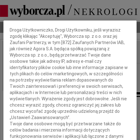
Dbamy o Twoją prywatność
Nekrologi
Odeszli
Poradnik pogrzebowy
Droga Użytkowniczko, Drogi Użytkowniku, jeśli wyrazisz
zgodę klikając "Akceptuję", Wyborcza sp. z o.o. oraz jej
Zaufani Partnerzy, w tym [
872
] Zaufanych Partnerów IAB,
jak również Agora S.A. będąca spółką powiązaną z
Paweł Rosienkiewicz
Wyborcza sp. z o.o., będą przetwarzać Twoje dane
IMIĘ I NAZWISKO:
osobowe takie jak adresy IP, adresy e-mail czy
identyfikatory plików cookie lub inne informacje zapisane w
Wrocław
REGION:
tych plikach do celów marketingowych, w szczególności
25.11.2021
DATA EMISJI:
na potrzeby wyświetlania reklam dopasowanych do
Twoich zainteresowań i preferencji w swoich serwisach,
aplikacjach i w Internecie lub personalizacji treści w nich
wyświetlanych. Wyrażenie zgody jest dobrowolne. Jeśli nie
chcesz wyrazić zgody, chcesz ograniczyć jej zakres lub
chcesz wycofać zgodę uprzednio udzieloną przejdź do
"Umarłych wieczność dotąd trwa,
„Ustawień Zaawansowanych”.
dokąd pamięcią się im płaci"
Twoje dane osobowe mogą być przetwarzane także do
celów badania i mierzenia informacji dotyczących
Wisława Szymborska
funkcjonowania serwisów i aplikacji lub łączone z danymi