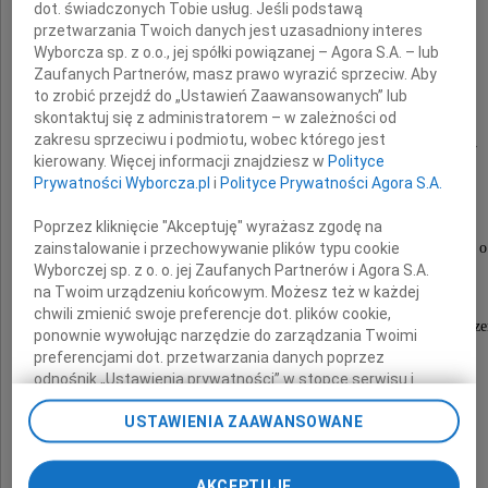
dot. świadczonych Tobie usług. Jeśli podstawą
przetwarzania Twoich danych jest uzasadniony interes
Rok temu, 25 listopada 2020 roku odszedł
Wyborcza sp. z o.o., jej spółki powiązanej – Agora S.A. – lub
Zaufanych Partnerów, masz prawo wyrazić sprzeciw. Aby
to zrobić przejdź do „Ustawień Zaawansowanych” lub
dr inż.
skontaktuj się z administratorem – w zależności od
zakresu sprzeciwu i podmiotu, wobec którego jest
Paweł Rosienkiewicz
kierowany. Więcej informacji znajdziesz w
Polityce
Prywatności Wyborcza.pl
i
Polityce Prywatności Agora S.A.
nasz Przyjaciel,
Poprzez kliknięcie "Akceptuję" wyrażasz zgodę na
zainstalowanie i przechowywanie plików typu cookie
Wspólnik i Współzałożyciel firmy FUNAM Sp. z o.
Wyborczej sp. z o. o. jej Zaufanych Partnerów i Agora S.A.
Dziękujmy Ci Pawle
na Twoim urządzeniu końcowym. Możesz też w każdej
chwili zmienić swoje preferencje dot. plików cookie,
za energię i pasję, aby podjąć wyzwanie do stworze
ponownie wywołując narzędzie do zarządzania Twoimi
preferencjami dot. przetwarzania danych poprzez
i rozwoju wspólnego przedsięwzięcia.
odnośnik „Ustawienia prywatności” w stopce serwisu i
przechodząc do sekcji „Ustawienia zaawansowane”.
USTAWIENIA ZAAWANSOWANE
Zmiana ustawień plików cookie możliwa jest także za
pomocą ustawień przeglądarki.
AKCEPTUJĘ
My, nasi Zaufani Partnerzy i Agora S.A. możemy