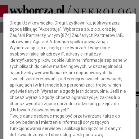
Dbamy o Twoją prywatność
Droga Użytkowniczko, Drogi Użytkowniku, jeśli wyrazisz
Nekrologi
Odeszli
Poradnik pogrzebowy
zgodę klikając "Akceptuję", Wyborcza sp. z o.o. oraz jej
Zaufani Partnerzy, w tym [
874
] Zaufanych Partnerów IAB,
jak również Agora S.A. będąca spółką powiązaną z
Wyborcza sp. z o.o., będą przetwarzać Twoje dane
Irena Bus
osobowe takie jak adresy IP, adresy e-mail czy
IMIĘ I NAZWISKO:
identyfikatory plików cookie lub inne informacje zapisane w
tych plikach do celów marketingowych, w szczególności
Katowice
REGION:
na potrzeby wyświetlania reklam dopasowanych do
18.11.2021
DATA EMISJI:
Twoich zainteresowań i preferencji w swoich serwisach,
aplikacjach i w Internecie lub personalizacji treści w nich
wyświetlanych. Wyrażenie zgody jest dobrowolne. Jeśli nie
chcesz wyrazić zgody, chcesz ograniczyć jej zakres lub
chcesz wycofać zgodę uprzednio udzieloną przejdź do
W dniu 7 listopada 2021 roku zmarła w wieku 79 l
„Ustawień Zaawansowanych”.
Twoje dane osobowe mogą być przetwarzane także do
celów badania i mierzenia informacji dotyczących
funkcjonowania serwisów i aplikacji lub łączone z danymi
dot. świadczonych Tobie usług. Jeśli podstawą