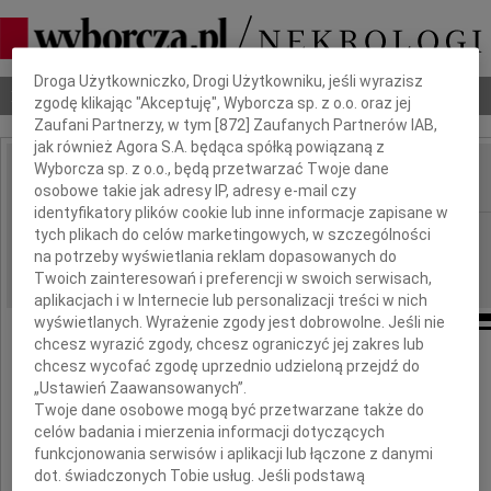
Dbamy o Twoją prywatność
Droga Użytkowniczko, Drogi Użytkowniku, jeśli wyrazisz
Nekrologi
Odeszli
Poradnik pogrzebowy
zgodę klikając "Akceptuję", Wyborcza sp. z o.o. oraz jej
Zaufani Partnerzy, w tym [
872
] Zaufanych Partnerów IAB,
jak również Agora S.A. będąca spółką powiązaną z
Wyborcza sp. z o.o., będą przetwarzać Twoje dane
osobowe takie jak adresy IP, adresy e-mail czy
IMIĘ I NAZWISKO:
identyfikatory plików cookie lub inne informacje zapisane w
Radom
tych plikach do celów marketingowych, w szczególności
REGION:
na potrzeby wyświetlania reklam dopasowanych do
19.11.2021
DATA EMISJI:
Twoich zainteresowań i preferencji w swoich serwisach,
aplikacjach i w Internecie lub personalizacji treści w nich
wyświetlanych. Wyrażenie zgody jest dobrowolne. Jeśli nie
chcesz wyrazić zgody, chcesz ograniczyć jej zakres lub
chcesz wycofać zgodę uprzednio udzieloną przejdź do
Ewie Witkowskiej
„Ustawień Zaawansowanych”.
Twoje dane osobowe mogą być przetwarzane także do
celów badania i mierzenia informacji dotyczących
głębokie wyrazy współczucia
funkcjonowania serwisów i aplikacji lub łączone z danymi
z powodu śmierci
dot. świadczonych Tobie usług. Jeśli podstawą