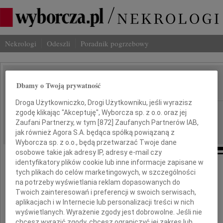
Nekrologi
Odeszli
Poradnik pogrzebowy
Krystyna Saidel-Kula
Dbamy o Twoją prywatność
IMIĘ I NAZWISKO:
Droga Użytkowniczko, Drogi Użytkowniku, jeśli wyrazisz
Katowice
REGION:
zgodę klikając "Akceptuję", Wyborcza sp. z o.o. oraz jej
Zaufani Partnerzy, w tym [
872
] Zaufanych Partnerów IAB,
19.11.2021
DATA EMISJI:
jak również Agora S.A. będąca spółką powiązaną z
Wyborcza sp. z o.o., będą przetwarzać Twoje dane
osobowe takie jak adresy IP, adresy e-mail czy
identyfikatory plików cookie lub inne informacje zapisane w
tych plikach do celów marketingowych, w szczególności
"Ktoś tutaj był i był,
na potrzeby wyświetlania reklam dopasowanych do
a potem nagle zniknął
Twoich zainteresowań i preferencji w swoich serwisach,
aplikacjach i w Internecie lub personalizacji treści w nich
i uporczywie go nie ma."
wyświetlanych. Wyrażenie zgody jest dobrowolne. Jeśli nie
Wisława Szymborska
chcesz wyrazić zgody, chcesz ograniczyć jej zakres lub