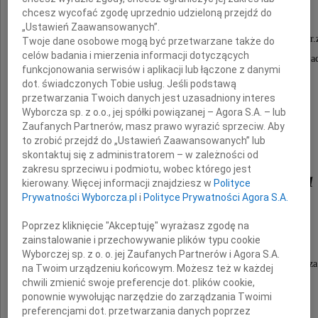
chcesz wycofać zgodę uprzednio udzieloną przejdź do
„Ustawień Zaawansowanych”.
Z głębokim żalem zawiadamiamy,że dnia 11.11.2021r.
Twoje dane osobowe mogą być przetwarzane także do
celów badania i mierzenia informacji dotyczących
Nasza Ukochana Siostra, Szwagierka, Ciocia i Przyja
funkcjonowania serwisów i aplikacji lub łączone z danymi
dot. świadczonych Tobie usług. Jeśli podstawą
przetwarzania Twoich danych jest uzasadniony interes
Wyborcza sp. z o.o., jej spółki powiązanej – Agora S.A. – lub
Zaufanych Partnerów, masz prawo wyrazić sprzeciw. Aby
to zrobić przejdź do „Ustawień Zaawansowanych” lub
skontaktuj się z administratorem – w zależności od
zakresu sprzeciwu i podmiotu, wobec którego jest
Krystyna Seidel-Kula
kierowany. Więcej informacji znajdziesz w
Polityce
Prywatności Wyborcza.pl
i
Polityce Prywatności Agora S.A.
Ceremonia pogrzebowa odbędzie się
Poprzez kliknięcie "Akceptuję" wyrażasz zgodę na
zainstalowanie i przechowywanie plików typu cookie
w dniu 27 listopada o godzinie 11.00
Wyborczej sp. z o. o. jej Zaufanych Partnerów i Agora S.A.
w kaplicy na cmentarzu przy ulicy Sienkiewicza
na Twoim urządzeniu końcowym. Możesz też w każdej
chwili zmienić swoje preferencje dot. plików cookie,
w Katowicach.
ponownie wywołując narzędzie do zarządzania Twoimi
preferencjami dot. przetwarzania danych poprzez