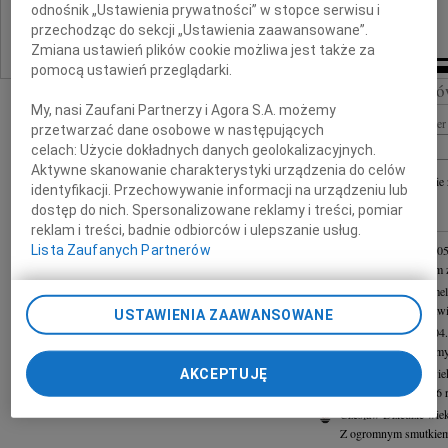
pogrążona w smutku Rodzina
odnośnik „Ustawienia prywatności” w stopce serwisu i
przechodząc do sekcji „Ustawienia zaawansowane”.
Zmiana ustawień plików cookie możliwa jest także za
pomocą ustawień przeglądarki.
Szukaj nekrologó
My, nasi Zaufani Partnerzy i Agora S.A. możemy
Imię i nazwisko lub numer 
przetwarzać dane osobowe w następujących
celach:
Użycie dokładnych danych geolokalizacyjnych.
Aktywne skanowanie charakterystyki urządzenia do celów
+ szukanie
identyfikacji. Przechowywanie informacji na urządzeniu lub
dostęp do nich. Spersonalizowane reklamy i treści, pomiar
INNE NEKROLOGI
reklam i treści, badnie odbiorców i ulepszanie usług.
Lista Zaufanych Partnerów
Maria Gniewska
28.0
Z głębokim smutkiem 
Barbara Buchta-Demel
Z głębokim żalem zawi
USTAWIENIA ZAAWANSOWANE
Zygfryd Nowak
22.04
Z żalem zawiadamiamy, 
Janusz Kożusznik
wie
AKCEPTUJĘ
Dnia 7 kwietnia 2026 r
Czesław Dziedzic
wiek
Z ogromnym smutkiem 