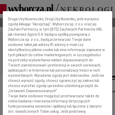
Dbamy o Twoją prywatność
Droga Użytkowniczko, Drogi Użytkowniku, jeśli wyrazisz
Nekrologi
Odeszli
Poradnik pogrzebowy
zgodę klikając "Akceptuję", Wyborcza sp. z o.o. oraz jej
Zaufani Partnerzy, w tym [
872
] Zaufanych Partnerów IAB,
jak również Agora S.A. będąca spółką powiązaną z
Wyborcza sp. z o.o., będą przetwarzać Twoje dane
Jacek Pelc
osobowe takie jak adresy IP, adresy e-mail czy
IMIĘ I NAZWISKO:
identyfikatory plików cookie lub inne informacje zapisane w
tych plikach do celów marketingowych, w szczególności
Opole
REGION:
na potrzeby wyświetlania reklam dopasowanych do
15.11.2021
DATA EMISJI:
Twoich zainteresowań i preferencji w swoich serwisach,
aplikacjach i w Internecie lub personalizacji treści w nich
wyświetlanych. Wyrażenie zgody jest dobrowolne. Jeśli nie
chcesz wyrazić zgody, chcesz ograniczyć jej zakres lub
chcesz wycofać zgodę uprzednio udzieloną przejdź do
„Ustawień Zaawansowanych”.
Z żalem zawiadamiamy, iż dnia 11 listopada zmar
Twoje dane osobowe mogą być przetwarzane także do
nasz ukochany Tato i Dziadek,
celów badania i mierzenia informacji dotyczących
funkcjonowania serwisów i aplikacji lub łączone z danymi
pełen dobroci Człowiek
dot. świadczonych Tobie usług. Jeśli podstawą