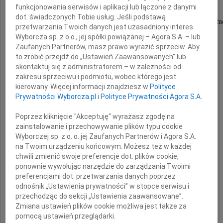
funkcjonowania serwisów i aplikacji lub łączone z danymi
dot. świadczonych Tobie usług. Jeśli podstawą
Z głębokim żalem i smutkiem przyjęliśmy wiadom
przetwarzania Twoich danych jest uzasadniony interes
o odejściu z naszego grona
Wyborcza sp. z o.o., jej spółki powiązanej – Agora S.A. – lub
Zaufanych Partnerów, masz prawo wyrazić sprzeciw. Aby
to zrobić przejdź do „Ustawień Zaawansowanych” lub
Pani
skontaktuj się z administratorem – w zależności od
zakresu sprzeciwu i podmiotu, wobec którego jest
kierowany. Więcej informacji znajdziesz w
Polityce
Prywatności Wyborcza.pl
i
Polityce Prywatności Agora S.A.
Poprzez kliknięcie "Akceptuję" wyrażasz zgodę na
zainstalowanie i przechowywanie plików typu cookie
Wyborczej sp. z o. o. jej Zaufanych Partnerów i Agora S.A.
na Twoim urządzeniu końcowym. Możesz też w każdej
chwili zmienić swoje preferencje dot. plików cookie,
Jolanty Ciszewskiej
ponownie wywołując narzędzie do zarządzania Twoimi
preferencjami dot. przetwarzania danych poprzez
odnośnik „Ustawienia prywatności” w stopce serwisu i
przechodząc do sekcji „Ustawienia zaawansowane”.
Zmiana ustawień plików cookie możliwa jest także za
długoletniego Dyrektora
pomocą ustawień przeglądarki.