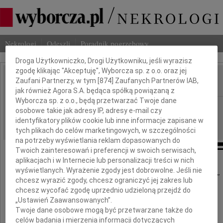
Dbamy o Twoją prywatność
Nekrologi
Odeszli
Poradnik pogrzebowy
Droga Użytkowniczko, Drogi Użytkowniku, jeśli wyrazisz
zgodę klikając "Akceptuję", Wyborcza sp. z o.o. oraz jej
Zaufani Partnerzy, w tym [
874
] Zaufanych Partnerów IAB,
IMIĘ I NAZWISKO:
jak również Agora S.A. będąca spółką powiązaną z
Wyborcza sp. z o.o., będą przetwarzać Twoje dane
Warszawa
REGION:
osobowe takie jak adresy IP, adresy e-mail czy
01.10.2009
identyfikatory plików cookie lub inne informacje zapisane w
DATA EMISJI:
tych plikach do celów marketingowych, w szczególności
na potrzeby wyświetlania reklam dopasowanych do
Twoich zainteresowań i preferencji w swoich serwisach,
aplikacjach i w Internecie lub personalizacji treści w nich
wyświetlanych. Wyrażenie zgody jest dobrowolne. Jeśli nie
,,Ujął Cię sen żelazny, twardy, nieprzespany..."
chcesz wyrazić zgody, chcesz ograniczyć jej zakres lub
chcesz wycofać zgodę uprzednio udzieloną przejdź do
„Ustawień Zaawansowanych”.
(J. Kochanowski)
Twoje dane osobowe mogą być przetwarzane także do
celów badania i mierzenia informacji dotyczących