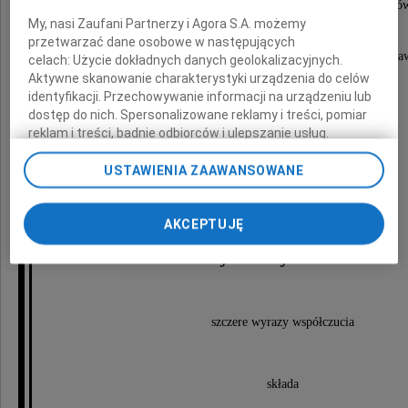
Szkoły Podstawowej nr 161 im. Dąbrowszczakó
My, nasi Zaufani Partnerzy i Agora S.A. możemy
i Gimnazjum nr 48 im. Jana Pawła II,
przetwarzać dane osobowe w następujących
zasłużonego i cenionego nauczyciela oraz wychowa
celach:
Użycie dokładnych danych geolokalizacyjnych.
Aktywne skanowanie charakterystyki urządzenia do celów
Człowieka wielkiego serca i ducha.
identyfikacji. Przechowywanie informacji na urządzeniu lub
dostęp do nich. Spersonalizowane reklamy i treści, pomiar
reklam i treści, badnie odbiorców i ulepszanie usług.
Mężowi, Dzieciom
Lista Zaufanych Partnerów
USTAWIENIA ZAAWANSOWANE
oraz
AKCEPTUJĘ
najbliższej Rodzinie
szczere wyrazy współczucia
składa