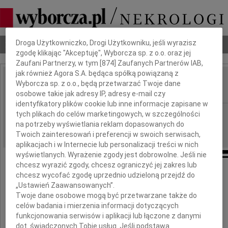
Dbamy o Twoją prywatność
Droga Użytkowniczko, Drogi Użytkowniku, jeśli wyrazisz
Nekrologi
Odeszli
Poradnik pogrzebowy
zgodę klikając "Akceptuję", Wyborcza sp. z o.o. oraz jej
Zaufani Partnerzy, w tym [
874
] Zaufanych Partnerów IAB,
jak również Agora S.A. będąca spółką powiązaną z
Wanda Faczyńska
Wyborcza sp. z o.o., będą przetwarzać Twoje dane
IMIĘ I NAZWISKO:
osobowe takie jak adresy IP, adresy e-mail czy
identyfikatory plików cookie lub inne informacje zapisane w
Gdańsk
REGION:
tych plikach do celów marketingowych, w szczególności
na potrzeby wyświetlania reklam dopasowanych do
05.11.2021
DATA EMISJI:
Twoich zainteresowań i preferencji w swoich serwisach,
aplikacjach i w Internecie lub personalizacji treści w nich
wyświetlanych. Wyrażenie zgody jest dobrowolne. Jeśli nie
chcesz wyrazić zgody, chcesz ograniczyć jej zakres lub
chcesz wycofać zgodę uprzednio udzieloną przejdź do
Z ogromnym żalem zawiadamiamy,
„Ustawień Zaawansowanych”.
że 29 października 2021 r. odeszła
Twoje dane osobowe mogą być przetwarzane także do
celów badania i mierzenia informacji dotyczących
nasza kochana Mama, Babcia i Prababcia
funkcjonowania serwisów i aplikacji lub łączone z danymi
dot. świadczonych Tobie usług. Jeśli podstawą