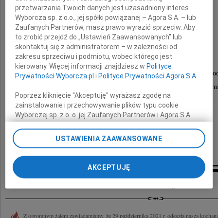
przetwarzania Twoich danych jest uzasadniony interes
dr n. med.
Wyborcza sp. z o.o., jej spółki powiązanej – Agora S.A. – lub
Zaufanych Partnerów, masz prawo wyrazić sprzeciw. Aby
Wanda Faczyńska
to zrobić przejdź do „Ustawień Zaawansowanych” lub
skontaktuj się z administratorem – w zależności od
zakresu sprzeciwu i podmiotu, wobec którego jest
kierowany. Więcej informacji znajdziesz w
Polityce
Ostatnie pożegnanie odbędzie się 8 listopada 2021r. o go
Prywatności Wyborcza.pl
i
Polityce Prywatności Agora S.A.
przy grobie rodzinnym w głównej alej Cmentarza Witomi
Poprzez kliknięcie "Akceptuję" wyrażasz zgodę na
zainstalowanie i przechowywanie plików typu cookie
Wyborczej sp. z o. o. jej Zaufanych Partnerów i Agora S.A.
Pogrożone w smutku
na Twoim urządzeniu końcowym. Możesz też w każdej
chwili zmienić swoje preferencje dot. plików cookie,
USTAWIENIA ZAAWANSOWANE
ponownie wywołując narzędzie do zarządzania Twoimi
Dzieci, wnuki i prawnuki
preferencjami dot. przetwarzania danych poprzez
odnośnik „Ustawienia prywatności” w stopce serwisu i
AKCEPTUJĘ
przechodząc do sekcji „Ustawienia zaawansowane”.
Kondolencje
Zmiana ustawień plików cookie możliwa jest także za
pomocą ustawień przeglądarki.
My, nasi Zaufani Partnerzy i Agora S.A. możemy
Z ogromnym żalem zawiadamiamy, że 29 października 2021 r. odeszła nasza kochana