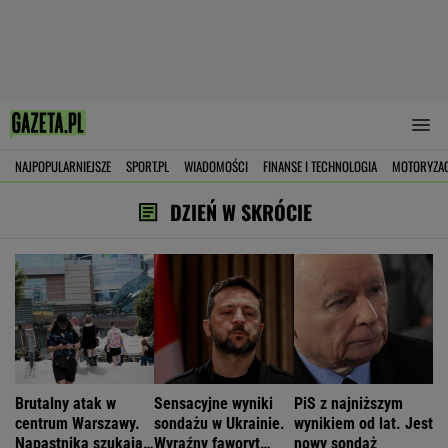
NAJPOPULARNIEJSZE
SPORT.PL
WIADOMOŚCI
FINANSE I TECHNOLOGIA
MOTORYZA
DZIEŃ W SKRÓCIE
Brutalny atak w
Sensacyjne wyniki
PiS z najniższym
centrum Warszawy.
sondażu w Ukrainie.
wynikiem od lat. Jest
Napastnika szukają
Wyraźny faworyt
nowy sondaż