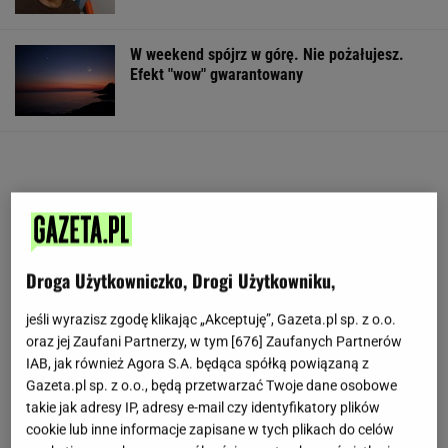
W weekend spójrz w górę. Nie pożałujesz.
Efekt "wow" gwarantowany
Droga Użytkowniczko, Drogi Użytkowniku,
jeśli wyrazisz zgodę klikając „Akceptuję”, Gazeta.pl sp. z o.o.
oraz jej Zaufani Partnerzy, w tym [
676
] Zaufanych Partnerów
IAB, jak również Agora S.A. będąca spółką powiązaną z
Gazeta.pl sp. z o.o., będą przetwarzać Twoje dane osobowe
takie jak adresy IP, adresy e-mail czy identyfikatory plików
cookie lub inne informacje zapisane w tych plikach do celów