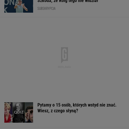
Polka przestrzegano, by nie mówił o chorobie.
"Jestem po przeszczepie"
Lekoodporna bakteria atakuje w Europie.
Powoduje chorobę weneryczną
Sensacyjne wyniki sondażu w Ukrainie.
Wyraźny faworyt wyborów
Rekrutacyjny paradoks na rynku pracy w
Polsce. Z tego nikt nie jest zadowolony
BIZNES
Sandały Keen to synonim wakacyjnego
komfortu - teraz tańsze o niemal 100 zł