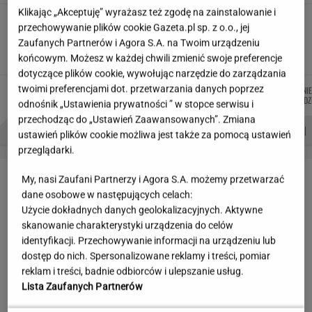
Klikając „Akceptuję” wyrażasz też zgodę na zainstalowanie i
Wakacyjne aktywności a kurzajki. O czym
przechowywanie plików cookie Gazeta.pl sp. z o.o., jej
warto pamiętać, by uniknąć problemu?
Zaufanych Partnerów i Agora S.A. na Twoim urządzeniu
MATERIAŁ PROMOCYJNY
końcowym. Możesz w każdej chwili zmienić swoje preferencje
dotyczące plików cookie, wywołując narzędzie do zarządzania
twoimi preferencjami dot. przetwarzania danych poprzez
MIŁOSZ
JAKUB
ŁUKASZ
AGNI
Autorzy:
WIATROWSKI-BUJACZ
BALCERSKI
JACHIMIAK
NIEDZ
odnośnik „Ustawienia prywatności ” w stopce serwisu i
przechodząc do „Ustawień Zaawansowanych”. Zmiana
PROBLEMY POLSKICH SIATKARZY
ZNAK Z '30'
WISŁAWA SZYMBORSKA
ustawień plików cookie możliwa jest także za pomocą ustawień
przeglądarki.
LETNIE OKAZJE
My, nasi Zaufani Partnerzy i Agora S.A. możemy przetwarzać
dane osobowe w następujących celach:
Użycie dokładnych danych geolokalizacyjnych. Aktywne
skanowanie charakterystyki urządzenia do celów
identyfikacji. Przechowywanie informacji na urządzeniu lub
dostęp do nich. Spersonalizowane reklamy i treści, pomiar
reklam i treści, badnie odbiorców i ulepszanie usług.
Lista Zaufanych Partnerów