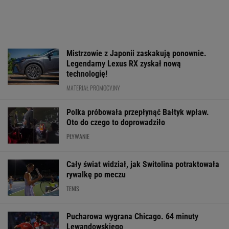
PIŁKA NOŻNA
Skoda Kodiaq to spełnienie marzeń rodzin.
Ma 7 miejsc, ogromny bagażnik i jest gotowa
na wszystko!
MATERIAŁ PROMOCYJNY
Media: To się dzieje! Legia dopina
wielki transfer
Wpadka z
Oto następna rywalka
Było 4:1, gdy K
Abramowicz wywołała
Igi Świątek w Toronto!
wszedł na bois
szum. U Świątek
To będzie hit
85. minucie. Na