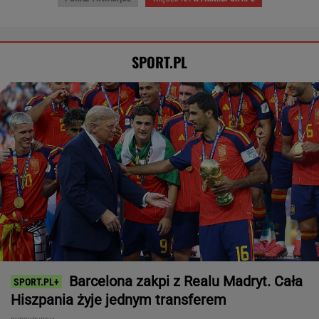
Brat Grbicia radzi mu nie wracać do Serbii. "To
przerażające"
SIATKÓWKA
Tysiące osób zrobi to we wrześniu. Powód
może cię zaskoczyć
MATERIAŁ PROMOCYJNY,
18+