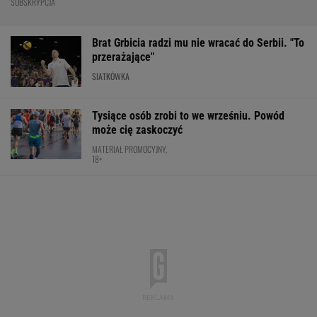
Mistrzowie z Japonii zaskakują ponownie.
Legendarny Lexus RX zyskał nową
technologię!
MATERIAŁ PROMOCYJNY
Polka próbowała przepłynąć Bałtyk wpław.
Oto do czego to doprowadziło
PŁYWANIE
Cały świat widział, jak Switolina potraktowała
rywalkę po meczu
TENIS
Pucharowa wygrana Chicago. 64 minuty
Lewandowskiego