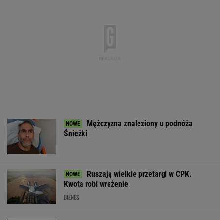
Tysiące osób zrobi to we wrześniu. Powód
może cię zaskoczyć
MATERIAŁ PROMOCYJNY,
18+
Dramatyczna akcja
Miażdżąca opinia EBC.
Trump skoment
ratunkowa na jeziorze
NBP nie może
negocjacje ws.
Seksty
finansować zbrojeń ze
Ukrainie
sprzedaży złota
WSPÓŁPRACA PŁATNA Z WYBORCZA.PL
ZROZUM, POZNAJ, ODKRYWAJ
SEKCJA Z SUBSKRYPCJĄ