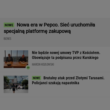
Mężczyzna znaleziony u podnóża
Śnieżki
Ruszają wielkie przetargi w CPK.
Kwota robi wrażenie
BIZNES
Pijany Polak prowadził traktor po
autostradzie. Miał 2,36 promila alkoholu
Atak na "rosyjski Amazon". Płonie centrum
logistyczne Wildberries w Jekaterynburgu