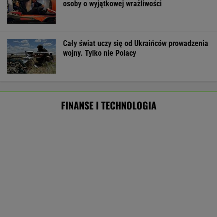
eksportu
MATERIAŁ PROMOCYJNY
ZUS dopłaca Ukraińcom do emerytur.
Konfederacja grzmi, ale zapomina o ważnej
rzeczy