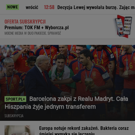
wrócić
Decyzja Lewej wywolała burzę. Zając ma jasne zdani
NOWE
OFERTA SUBSKRYPCJI
Premium: TOK FM + Wyborcza.pl
MOCNE MEDIA W DUO PAKIECIE. SPRAWDŹ
Barcelona zakpi z Realu Madryt. Cała
Hiszpania żyje jednym transferem
SUBSKRYPCJA
Europa notuje rekord zakażeń. Bakteria coraz
śmielej wymyka się leczeniu