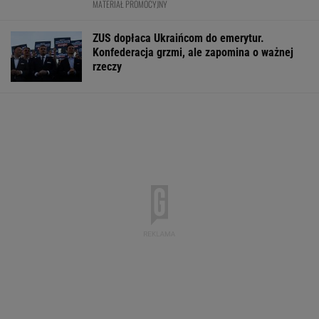
Fala zarzutów wobec
Rynek pracy: Stopa
"Pionowe miast
Orlenu. Fąfara nie
bezrobocia w górę.
będzie mieć 14
wytrzymał i
Gdzie najtrudniej o
metrów. Jego w
odpowiedział
etat?
robi wrażenie
WALUTY I GIEŁDA
EUR
USD
CHF
GBP
WIG
4,2983
3,7281
4,6015
5,0117
152 153,14
-0,09%
-0,16%
0,13%
-0,23%
0%