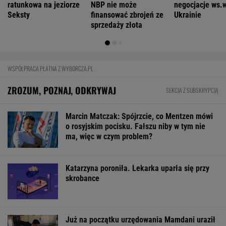
FINANSE I TECHNOLOGIA
Nowe eLicytacje ruszyły pełną parą. Dużo
samochodów w dobrej cenie
BIZNES
Pierwszy etap GAT zakończony. To
strategiczna inwestycja dla polskiego