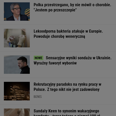
OFERTY AVANTI24
Wypadek w
My podajemy dwa
Włóż liść lauro
Wielkopolsce. Policja:
nazwiska, ty
lodówki na godz
Kobieta zostawiła
dopasowujesz trzecie.
Efekt może cię
swojego syna
Co łączy te osoby?
zaskoczyć
ŻYĆ LEPIEJ