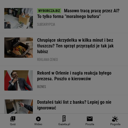
SPRAWDŹ NOTOWANIA
Notowania dostarcza VIA24ONLINE
MATERIAŁY PROMOCYJNE
PRZEWAGA DZIĘKI TECHNICE
Quiz
Wideo
Gazeta.pl
Poczta
Pogoda