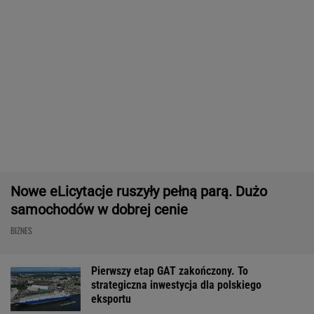
Masowo tracą pracę przez AI?
To tylko forma "moralnego bufora"
SUBSKRYPCJA
Chrupiące skrzydełka w kilka minut i bez
tłuszczu? Ten sprzęt przyrządzi je tak jak
lubisz
REKLAMA CENEO
Rekord w Orlenie i nagła reakcja byłego
prezesa. Poszło o kierowców
BIZNES
Dostałeś taki list z banku? Lepiej go nie
ignorować
BIZNES