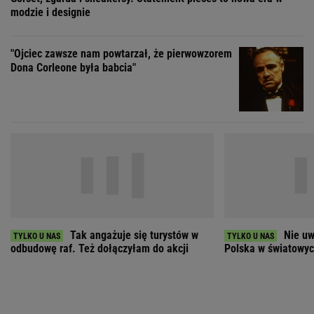
Tak angażuje się turystów w
Nie uw
odbudowę raf. Też dołączyłam do akcji
Polska w światowych
ZOBACZ WSZYSTKIE
Wybierz miasto
PEŁNA POGODA
Załaduj ponownie
Jakość powietrza:
-
Ciśnienie:
Opady:
Zachmurzenie: