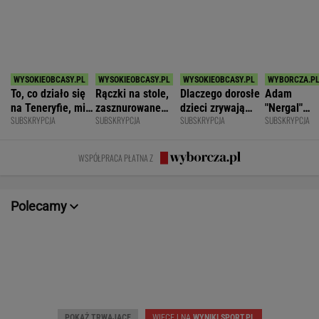
SPORT.PL
Barcelona zakpi z Realu Madryt. Cała
Hiszpania żyje jednym transferem
SUBSKRYPCJA