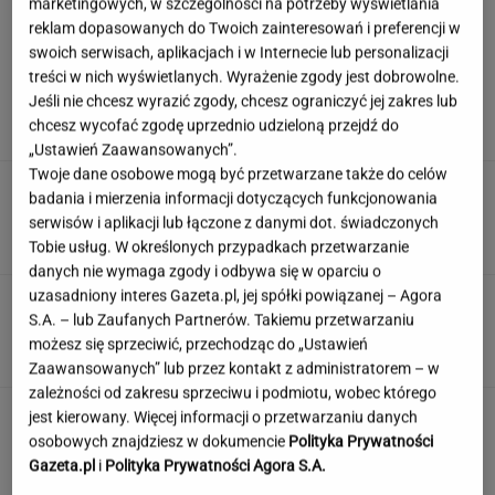
marketingowych, w szczególności na potrzeby wyświetlania
reklam dopasowanych do Twoich zainteresowań i preferencji w
swoich serwisach, aplikacjach i w Internecie lub personalizacji
Syn Stanisława Soyki o ostatnich chwilach
treści w nich wyświetlanych. Wyrażenie zgody jest dobrowolne.
ojca. "Nie było z nim nikogo"
Jeśli nie chcesz wyrazić zgody, chcesz ograniczyć jej zakres lub
chcesz wycofać zgodę uprzednio udzieloną przejdź do
„Ustawień Zaawansowanych”.
Twoje dane osobowe mogą być przetwarzane także do celów
Polka przestrzegano, by nie mówił o chorobie.
badania i mierzenia informacji dotyczących funkcjonowania
"Jestem po przeszczepie"
serwisów i aplikacji lub łączone z danymi dot. świadczonych
Tobie usług. W określonych przypadkach przetwarzanie
danych nie wymaga zgody i odbywa się w oparciu o
uzasadniony interes Gazeta.pl, jej spółki powiązanej – Agora
Wybraliśmy kadry z 15 polskich filmów.
S.A. – lub Zaufanych Partnerów. Takiemu przetwarzaniu
Rozpoznasz tytuły tych produkcji?
możesz się sprzeciwić, przechodząc do „Ustawień
Zaawansowanych” lub przez kontakt z administratorem – w
zależności od zakresu sprzeciwu i podmiotu, wobec którego
Jedno przekonanie może utrudniać życie
jest kierowany. Więcej informacji o przetwarzaniu danych
osobom z astygmatyzmem. Zwłaszcza latem
osobowych znajdziesz w dokumencie
Polityka Prywatności
Gazeta.pl
i
Polityka Prywatności Agora S.A.
MATERIAŁ PROMOCYJNY