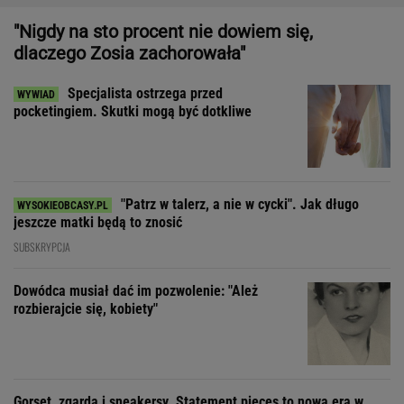
"Patrz w talerz, a nie w cycki". Jak długo
jeszcze matki będą to znosić
SUBSKRYPCJA
Dowódca musiał dać im pozwolenie: "Ależ
rozbierajcie się, kobiety"
Gorset, zgarda i sneakersy. Statement pieces to nowa era w
modzie i designie
"Ojciec zawsze nam powtarzał, że pierwowzorem
Dona Corleone była babcia"