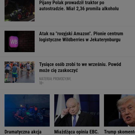
Marcin Matczak: Spójrzcie, co Mentzen mówi
o rosyjskim pocisku. Fałszu niby w tym nie
ma, więc w czym problem?
Katarzyna poroniła. Lekarka uparła się przy
skrobance
Już na początku urzędowania Mamdani uraził
osoby o wyjątkowej wrażliwości
Cały świat uczy się od Ukraińców prowadzenia
wojny. Tylko nie Polacy