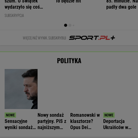
wyborów
Horała uderza
WIADOMOŚCI
w pomysł PiS
Nowa era w Pepco. Sieć uruchomiła
specjalną platformę zakupową
BIZNES