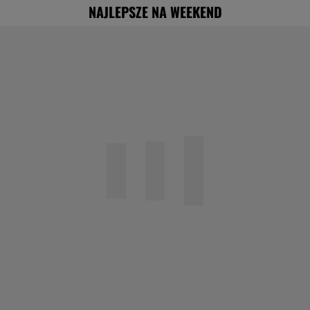
NAJLEPSZE NA WEEKEND
"Nigdy na sto procent nie dowiem się,
dlaczego Zosia zachorowała"
Specjalista ostrzega przed
pocketingiem. Skutki mogą być dotkliwe