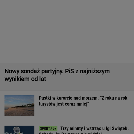
SUBSKRYPCJA
Pytamy o 15 osób, których wstyd nie znać.
Wiesz, z czego słyną?