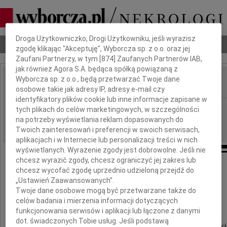
Dbamy o Twoją prywatność
Droga Użytkowniczko, Drogi Użytkowniku, jeśli wyrazisz
Nekrologi
Odeszli
Poradnik pogrzebowy
zgodę klikając "Akceptuję", Wyborcza sp. z o.o. oraz jej
Zaufani Partnerzy, w tym [
874
] Zaufanych Partnerów IAB,
jak również Agora S.A. będąca spółką powiązaną z
Wyborcza sp. z o.o., będą przetwarzać Twoje dane
osobowe takie jak adresy IP, adresy e-mail czy
IMIĘ I NAZWISKO:
identyfikatory plików cookie lub inne informacje zapisane w
Warszawa, Łódź
REGION:
tych plikach do celów marketingowych, w szczególności
na potrzeby wyświetlania reklam dopasowanych do
04.11.2021
DATA EMISJI:
Twoich zainteresowań i preferencji w swoich serwisach,
aplikacjach i w Internecie lub personalizacji treści w nich
wyświetlanych. Wyrażenie zgody jest dobrowolne. Jeśli nie
chcesz wyrazić zgody, chcesz ograniczyć jej zakres lub
chcesz wycofać zgodę uprzednio udzieloną przejdź do
Drogiej Koleżance
„Ustawień Zaawansowanych”.
Twoje dane osobowe mogą być przetwarzane także do
Krystynie Wódz
celów badania i mierzenia informacji dotyczących
funkcjonowania serwisów i aplikacji lub łączone z danymi
dot. świadczonych Tobie usług. Jeśli podstawą
wyrazy głębokiego żalu i serdecznego współczuci