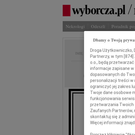
Nekrologi
Odeszli
Poradnik p
Dbamy o Twoją prywa
Marius
Droga Użytkowniczko, Dr
IMIĘ I NAZWISKO:
Partnerzy, w tym [
874
]
o.o., będą przetwarzać 
Lublin
REGION:
informacje zapisane w
dopasowanych do Twoich
05.11.2021
DATA EMISJI:
personalizacji treści 
ograniczyć jej zakres
Twoje dane osobowe mo
funkcjonowania serwisó
przetwarzania Twoich da
Zaufanych Partnerów, 
skontaktuj się z admin
Więcej informacji znaj
Mar
Poprzez kliknięcie "Ak