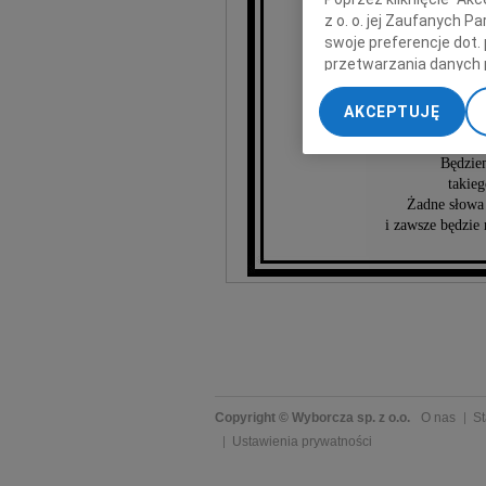
z o. o. jej Zaufanych 
swoje preferencje dot.
nasz Syn, odsz
przetwarzania danych 
Z
„Ustawienia zaawansow
przez rodzinę,
AKCEPTUJĘ
My, nasi Zaufani Part
Był wspaniałym Sy
dokładnych danych geol
Będzie
Przechowywanie informa
takieg
treści, badnie odbiorcó
Żadne słowa n
i zawsze będzie
Copyright © Wyborcza sp. z o.o.
O nas
St
Ustawienia prywatności