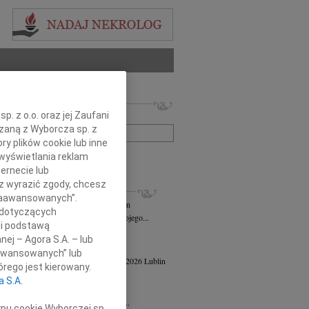
 nekrologów i wspomnień
. z o.o. oraz jej Zaufani
zwisko lub numer ogłoszenia:
ązaną z Wyborcza sp. z
ry plików cookie lub inne
wyświetlania reklam
+ szukanie zaawansowane
ernecie lub
sz wyrazić zgody, chcesz
KROLOGI
 Zaawansowanych”.
n Maks Jelenkowski
04.08.2026
Lublin
 dotyczących
bokim żalem zawiadamiam o śmierci mojego...
li podstawą
ej Szostek
27.07.2026
Lublin
nej – Agora S.A. – lub
21 lipca 2026 roku zmarł Ks. prof. dr...
aawansowanych” lub
a Powiłańska - Mazur
wiek: 84
17.04.2026
Lublin
rego jest kierowany.
u 14 kwietnia 2026 roku zmarła,...
a S.A.
 Strużyna
24.02.2026
Lublin
u 11 lutego 2026 roku w wieku 82 lat...
ypu cookie Wyborczej sp.