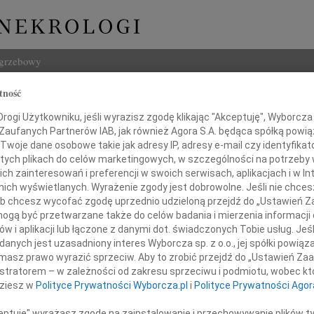
ogrzebowy
tność
Szukaj
z Prendecki
ogi Użytkowniku, jeśli wyrazisz zgodę klikając "Akceptuję", Wyborcza sp
Imię i na
 Zaufanych Partnerów IAB, jak również Agora S.A. będąca spółką powi
Twoje dane osobowe takie jak adresy IP, adresy e-mail czy identyfikato
 tych plikach do celów marketingowych, w szczególności na potrzeby 
 zainteresowań i preferencji w swoich serwisach, aplikacjach i w Int
w nich wyświetlanych. Wyrażenie zgody jest dobrowolne. Jeśli nie chce
INNE NE
 lub chcesz wycofać zgodę uprzednio udzieloną przejdź do „Ustawień
Maria
gą być przetwarzane także do celów badania i mierzenia informacji
Z głę
w i aplikacji lub łączone z danymi dot. świadczonych Tobie usług. Jeś
Andrz
nych jest uzasadniony interes Wyborcza sp. z o.o., jej spółki powiąza
Dnia 
masz prawo wyrazić sprzeciw. Aby to zrobić przejdź do „Ustawień Z
Danut
istratorem – w zależności od zakresu sprzeciwu i podmiotu, wobec któ
W dni
dziesz w
Polityce Prywatności Wyborcza.pl
i
Polityce Prywatności Agor
Jerzy
iusz Prendecki
W dni
ceptuję" wyrażasz zgodę na zainstalowanie i przechowywanie plików t