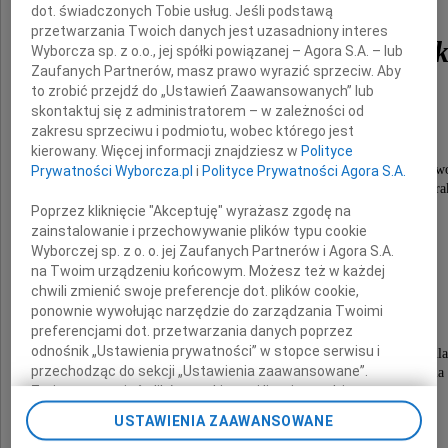
dot. świadczonych Tobie usług. Jeśli podstawą
przetwarzania Twoich danych jest uzasadniony interes
Regina Maria Chłopic
Wyborcza sp. z o.o., jej spółki powiązanej – Agora S.A. – lub
Zaufanych Partnerów, masz prawo wyrazić sprzeciw. Aby
to zrobić przejdź do „Ustawień Zaawansowanych” lub
skontaktuj się z administratorem – w zależności od
z d. Rudnicka
zakresu sprzeciwu i podmiotu, wobec którego jest
kierowany. Więcej informacji znajdziesz w
Polityce
(ur. 19 sierpnia 1934 r. w Jaryczowie Nowym, k. Lw
Prywatności Wyborcza.pl
i
Polityce Prywatności Agora S.A.
teoretyk muzyki, Profesor Akademii Muzycznej w Kra
Poprzez kliknięcie "Akceptuję" wyrażasz zgodę na
nasza kochana Mama, Babcia i Teściowa,
zainstalowanie i przechowywanie plików typu cookie
Wyborczej sp. z o. o. jej Zaufanych Partnerów i Agora S.A.
odeszła do wieczności
na Twoim urządzeniu końcowym. Możesz też w każdej
opatrzona świętymi sakramentami
chwili zmienić swoje preferencje dot. plików cookie,
w dniu 25 października 2021 r.
ponownie wywołując narzędzie do zarządzania Twoimi
preferencjami dot. przetwarzania danych poprzez
Pełna pasji, optymizmu i ciekawości świata,
odnośnik „Ustawienia prywatności” w stopce serwisu i
aktywna do końca, długie pracowite życie poświęciła dla
przechodząc do sekcji „Ustawienia zaawansowane”.
była centrum rodzinnym, autorytetem i wsparciem dla 
Zmiana ustawień plików cookie możliwa jest także za
pomocą ustawień przeglądarki.
USTAWIENIA ZAAWANSOWANE