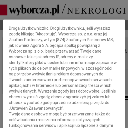
Dbamy o Twoją prywatność
Nekrologi
Odeszli
Poradnik pogrzebowy
Droga Użytkowniczko, Drogi Użytkowniku, jeśli wyrazisz
zgodę klikając "Akceptuję", Wyborcza sp. z o.o. oraz jej
Zaufani Partnerzy, w tym [
874
] Zaufanych Partnerów IAB,
jak również Agora S.A. będąca spółką powiązaną z
Regina Maria Chłopicka
IMIĘ I NAZWISKO:
Wyborcza sp. z o.o., będą przetwarzać Twoje dane
osobowe takie jak adresy IP, adresy e-mail czy
Rudnicka
identyfikatory plików cookie lub inne informacje zapisane w
tych plikach do celów marketingowych, w szczególności
na potrzeby wyświetlania reklam dopasowanych do
Kraków
REGION:
Twoich zainteresowań i preferencji w swoich serwisach,
03.11.2021
DATA EMISJI:
aplikacjach i w Internecie lub personalizacji treści w nich
wyświetlanych. Wyrażenie zgody jest dobrowolne. Jeśli nie
chcesz wyrazić zgody, chcesz ograniczyć jej zakres lub
chcesz wycofać zgodę uprzednio udzieloną przejdź do
„Ustawień Zaawansowanych”.
Twoje dane osobowe mogą być przetwarzane także do
celów badania i mierzenia informacji dotyczących
funkcjonowania serwisów i aplikacji lub łączone z danymi