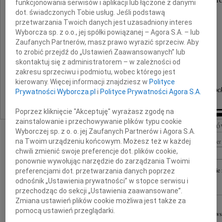
wyrazy głębokiego współczucia z powodu śmierc
funkcjonowania serwisów i aplikacji lub łączone z danymi
dot. świadczonych Tobie usług. Jeśli podstawą
przetwarzania Twoich danych jest uzasadniony interes
Taty
Wyborcza sp. z o.o., jej spółki powiązanej – Agora S.A. – lub
Zaufanych Partnerów, masz prawo wyrazić sprzeciw. Aby
to zrobić przejdź do „Ustawień Zaawansowanych” lub
składają
skontaktuj się z administratorem – w zależności od
zakresu sprzeciwu i podmiotu, wobec którego jest
Dyrekcja, Koleżanki i Koledzy
kierowany. Więcej informacji znajdziesz w
Polityce
z Zespołu Szkół Ekonomiczno - Kupieckich w Płoc
Prywatności Wyborcza.pl
i
Polityce Prywatności Agora S.A.
Poprzez kliknięcie "Akceptuję" wyrażasz zgodę na
zainstalowanie i przechowywanie plików typu cookie
Szukaj nekrologó
Wyborczej sp. z o. o. jej Zaufanych Partnerów i Agora S.A.
Imię i nazwisko lub numer 
na Twoim urządzeniu końcowym. Możesz też w każdej
chwili zmienić swoje preferencje dot. plików cookie,
ponownie wywołując narzędzie do zarządzania Twoimi
+ szukanie
preferencjami dot. przetwarzania danych poprzez
odnośnik „Ustawienia prywatności” w stopce serwisu i
przechodząc do sekcji „Ustawienia zaawansowane”.
INNE NEKROLOGI
Zmiana ustawień plików cookie możliwa jest także za
16.07.2026
Płock
pomocą ustawień przeglądarki.
Wyrazy głębokiego wsp