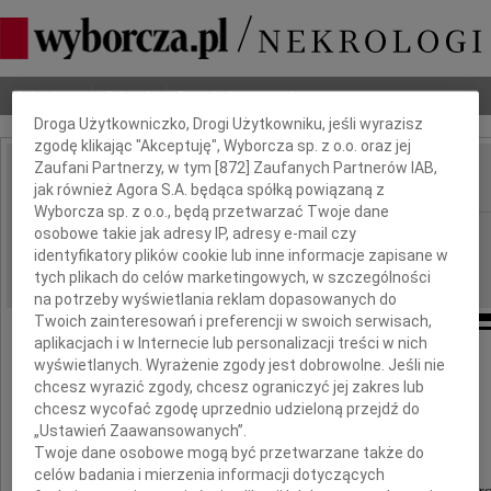
Dbamy o Twoją prywatność
Nekrologi
Odeszli
Poradnik pogrzebowy
Droga Użytkowniczko, Drogi Użytkowniku, jeśli wyrazisz
zgodę klikając "Akceptuję", Wyborcza sp. z o.o. oraz jej
Zaufani Partnerzy, w tym [
872
] Zaufanych Partnerów IAB,
jak również Agora S.A. będąca spółką powiązaną z
IMIĘ I NAZWISKO:
Wyborcza sp. z o.o., będą przetwarzać Twoje dane
Płock
osobowe takie jak adresy IP, adresy e-mail czy
REGION:
identyfikatory plików cookie lub inne informacje zapisane w
22.10.2021
DATA EMISJI:
tych plikach do celów marketingowych, w szczególności
na potrzeby wyświetlania reklam dopasowanych do
Twoich zainteresowań i preferencji w swoich serwisach,
aplikacjach i w Internecie lub personalizacji treści w nich
wyświetlanych. Wyrażenie zgody jest dobrowolne. Jeśli nie
chcesz wyrazić zgody, chcesz ograniczyć jej zakres lub
Pani Iwonie Jezierskiej
chcesz wycofać zgodę uprzednio udzieloną przejdź do
„Ustawień Zaawansowanych”.
i Panu Bohdanowi Kretowi
Twoje dane osobowe mogą być przetwarzane także do
celów badania i mierzenia informacji dotyczących