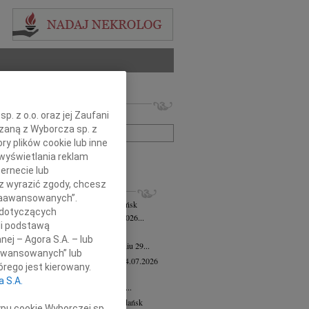
 nekrologów i wspomnień
. z o.o. oraz jej Zaufani
zwisko lub numer ogłoszenia:
ązaną z Wyborcza sp. z
ry plików cookie lub inne
wyświetlania reklam
+ szukanie zaawansowane
ernecie lub
sz wyrazić zgody, chcesz
KROLOGI
 Zaawansowanych”.
mira Bożyk
wiek: 102
04.08.2026
Gdańsk
 dotyczących
em zawiadamiamy, że w dniu 25 lipca 2026...
li podstawą
yk Klocek
28.07.2026
Gdańsk
nej – Agora S.A. – lub
lkim smutkiem zawiadamiamy, że w dniu 29...
aawansowanych” lub
ga Semmerling-Owczarska
wiek: 97
24.07.2026
rego jest kierowany.
sk
a S.A.
bokim żalem zawiadamiamy, że dnia 20...
ej Krupowicz
wiek: 87
16.07.2026
Gdańsk
ypu cookie Wyborczej sp.