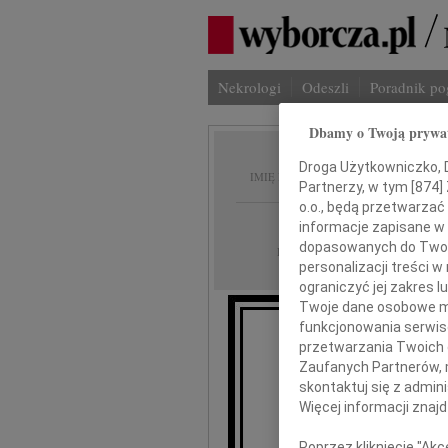
Nekrologi
Odeszli
Poradnik p
Dbamy o Twoją prywa
Marcin
Droga Użytkowniczko, Dr
IMIĘ I NAZWISKO:
Partnerzy, w tym [
874
]
o.o., będą przetwarzać 
Gdańsk
REGION:
informacje zapisane w
dopasowanych do Twoich
18.10.2021
DATA EMISJI:
personalizacji treści 
ograniczyć jej zakres
Twoje dane osobowe mo
funkcjonowania serwisó
Z gł
przetwarzania Twoich da
że 12 pa
Zaufanych Partnerów, 
Ukochany
skontaktuj się z admin
Więcej informacji znaj
Poprzez kliknięcie "Ak