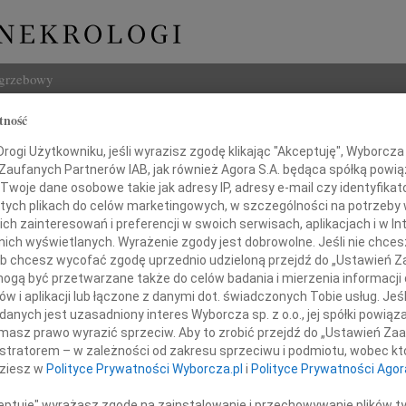
ogrzebowy
tność
Szukaj
 Borkowski
ogi Użytkowniku, jeśli wyrazisz zgodę klikając "Akceptuję", Wyborcza sp
Imię i na
 Zaufanych Partnerów IAB, jak również Agora S.A. będąca spółką powi
Twoje dane osobowe takie jak adresy IP, adresy e-mail czy identyfikato
 tych plikach do celów marketingowych, w szczególności na potrzeby 
 zainteresowań i preferencji w swoich serwisach, aplikacjach i w Int
w nich wyświetlanych. Wyrażenie zgody jest dobrowolne. Jeśli nie chce
INNE NE
 lub chcesz wycofać zgodę uprzednio udzieloną przejdź do „Ustawień
Lubo
gą być przetwarzane także do celów badania i mierzenia informacji
Z żal
w i aplikacji lub łączone z danymi dot. świadczonych Tobie usług. Jeś
Henr
ębokim żalem zawiadamiamy,
nych jest uzasadniony interes Wyborcza sp. z o.o., jej spółki powiąza
Z wie
ździernika 2021 r. odszedł od nas
masz prawo wyrazić sprzeciw. Aby to zrobić przejdź do „Ustawień Z
Jadwi
 Ojciec, Dziadek, Brat, Szwagier
istratorem – w zależności od zakresu sprzeciwu i podmiotu, wobec któ
Gdań
dziesz w
Polityce Prywatności Wyborcza.pl
i
Polityce Prywatności Agor
Z głę
Andrz
ceptuję" wyrażasz zgodę na zainstalowanie i przechowywanie plików t