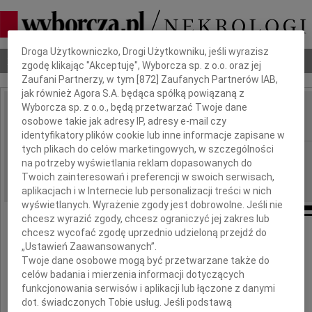
Dbamy o Twoją prywatność
Droga Użytkowniczko, Drogi Użytkowniku, jeśli wyrazisz
Nekrologi
Odeszli
Poradnik pogrzebowy
zgodę klikając "Akceptuję", Wyborcza sp. z o.o. oraz jej
Zaufani Partnerzy, w tym [
872
] Zaufanych Partnerów IAB,
jak również Agora S.A. będąca spółką powiązaną z
Wyborcza sp. z o.o., będą przetwarzać Twoje dane
Wanda Plewniok
osobowe takie jak adresy IP, adresy e-mail czy
IMIĘ I NAZWISKO:
identyfikatory plików cookie lub inne informacje zapisane w
tych plikach do celów marketingowych, w szczególności
Katowice
REGION:
na potrzeby wyświetlania reklam dopasowanych do
15.10.2021
DATA EMISJI:
Twoich zainteresowań i preferencji w swoich serwisach,
aplikacjach i w Internecie lub personalizacji treści w nich
wyświetlanych. Wyrażenie zgody jest dobrowolne. Jeśli nie
chcesz wyrazić zgody, chcesz ograniczyć jej zakres lub
chcesz wycofać zgodę uprzednio udzieloną przejdź do
„Ustawień Zaawansowanych”.
Twoje dane osobowe mogą być przetwarzane także do
celów badania i mierzenia informacji dotyczących
funkcjonowania serwisów i aplikacji lub łączone z danymi
dot. świadczonych Tobie usług. Jeśli podstawą
Wanda Plewniok