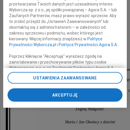
przetwarzania Twoich danych jest uzasadniony interes
Wyborcza sp. z o.o., jej spółki powiązanej – Agora S.A. – lub
Zaufanych Partnerów, masz prawo wyrazić sprzeciw. Aby
to zrobić przejdź do „Ustawień Zaawansowanych” lub
skontaktuj się z administratorem – w zależności od
Małgorzata
zakresu sprzeciwu i podmiotu, wobec którego jest
kierowany. Więcej informacji znajdziesz w
Polityce
Chylińska-Szczygieł
Prywatności Wyborcza.pl
i
Polityce Prywatności Agora S.A.
Poprzez kliknięcie "Akceptuję" wyrażasz zgodę na
zainstalowanie i przechowywanie plików typu cookie
Wyborczej sp. z o. o. jej Zaufanych Partnerów i Agora S.A.
Msza święta zostanie odprawiona w sobotę 9 paździe
na Twoim urządzeniu końcowym. Możesz też w każdej
USTAWIENIA ZAAWANSOWANE
chwili zmienić swoje preferencje dot. plików cookie,
o godzinie 10.30 w klasztorze OO. Bernardynów w Al
ponownie wywołując narzędzie do zarządzania Twoimi
po czym nastąpi odprowadzenie Prochów na miejscowy c
preferencjami dot. przetwarzania danych poprzez
AKCEPTUJĘ
odnośnik „Ustawienia prywatności” w stopce serwisu i
przechodząc do sekcji „Ustawienia zaawansowane”.
Zmiana ustawień plików cookie możliwa jest także za
Żegnaj Małgosiu!
pomocą ustawień przeglądarki.
Maria i Jan Okońscy z dziećmi
My, nasi Zaufani Partnerzy i Agora S.A. możemy