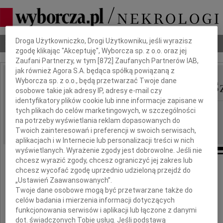
Dbamy o Twoją prywatność
Droga Użytkowniczko, Drogi Użytkowniku, jeśli wyrazisz
Nekrologi
Odeszli
Poradnik pogrzebowy
zgodę klikając "Akceptuję", Wyborcza sp. z o.o. oraz jej
Zaufani Partnerzy, w tym [
872
] Zaufanych Partnerów IAB,
jak również Agora S.A. będąca spółką powiązaną z
Małgorzata Chylińska-Sz
Wyborcza sp. z o.o., będą przetwarzać Twoje dane
IMIĘ I NAZWISKO:
osobowe takie jak adresy IP, adresy e-mail czy
identyfikatory plików cookie lub inne informacje zapisane w
Kraków
tych plikach do celów marketingowych, w szczególności
REGION:
na potrzeby wyświetlania reklam dopasowanych do
08.10.2021
DATA EMISJI:
Twoich zainteresowań i preferencji w swoich serwisach,
aplikacjach i w Internecie lub personalizacji treści w nich
wyświetlanych. Wyrażenie zgody jest dobrowolne. Jeśli nie
chcesz wyrazić zgody, chcesz ograniczyć jej zakres lub
chcesz wycofać zgodę uprzednio udzieloną przejdź do
13 czerwca 2021 roku w Collado Villalba
„Ustawień Zaawansowanych”.
Twoje dane osobowe mogą być przetwarzane także do
odeszła nasza Przyjaciółka
celów badania i mierzenia informacji dotyczących
funkcjonowania serwisów i aplikacji lub łączone z danymi
dot. świadczonych Tobie usług. Jeśli podstawą