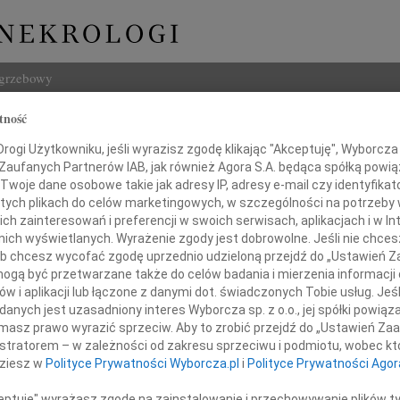
ogrzebowy
tność
Szukaj
na Tamulewicz-Górna
ogi Użytkowniku, jeśli wyrazisz zgodę klikając "Akceptuję", Wyborcza sp
Imię i na
 Zaufanych Partnerów IAB, jak również Agora S.A. będąca spółką powi
Twoje dane osobowe takie jak adresy IP, adresy e-mail czy identyfikato
 tych plikach do celów marketingowych, w szczególności na potrzeby 
 zainteresowań i preferencji w swoich serwisach, aplikacjach i w Int
w nich wyświetlanych. Wyrażenie zgody jest dobrowolne. Jeśli nie chce
INNE NE
 lub chcesz wycofać zgodę uprzednio udzieloną przejdź do „Ustawień
Wand
gą być przetwarzane także do celów badania i mierzenia informacji
Z głę
w i aplikacji lub łączone z danymi dot. świadczonych Tobie usług. Jeś
Tadeu
niu 24 września 20021 roku
nych jest uzasadniony interes Wyborcza sp. z o.o., jej spółki powiąza
Z głę
wieczną wachtę nasza ukochana Krysia
masz prawo wyrazić sprzeciw. Aby to zrobić przejdź do „Ustawień Z
Adam
istratorem – w zależności od zakresu sprzeciwu i podmiotu, wobec któ
W dni
a Tamulewicz-Górna
dziesz w
Polityce Prywatności Wyborcza.pl
i
Polityce Prywatności Agor
Jan R
W dni
ceptuję" wyrażasz zgodę na zainstalowanie i przechowywanie plików t