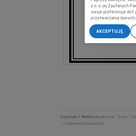
z o. o. jej Zaufanych 
emerytowana dzienn
swoje preferencje dot.
że
przetwarzania danych 
„Ustawienia zaawansow
Pogrzeb odbęd
AKCEPTUJĘ
na cmentarz
My, nasi Zaufani Part
dokładnych danych geol
Przechowywanie informa
treści, badnie odbiorcó
Copyright © Wyborcza sp. z o.o.
O nas
St
Ustawienia prywatności