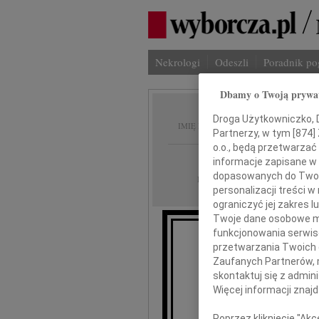
Nekrologi
Odeszli
Poradnik p
Dbamy o Twoją prywa
Krysty
Droga Użytkowniczko, Dr
IMIĘ I NAZWISKO:
Partnerzy, w tym [
874
]
o.o., będą przetwarzać 
Łódź
REGION:
informacje zapisane w
dopasowanych do Twoich
04.10.2021
DATA EMISJI:
personalizacji treści 
ograniczyć jej zakres
Twoje dane osobowe mo
funkcjonowania serwisó
W d
przetwarzania Twoich da
odeszła na 
Zaufanych Partnerów, 
skontaktuj się z admin
Krystyn
Więcej informacji znaj
Poprzez kliknięcie "Ak