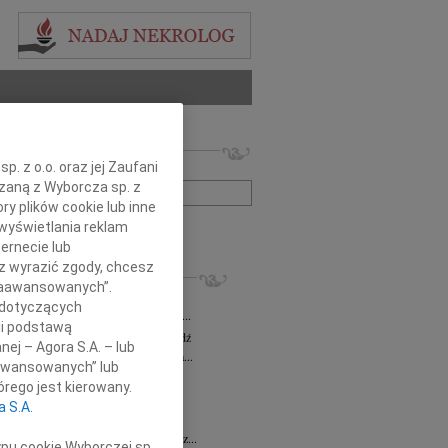
 nekrologów i wspomnień
. z o.o. oraz jej Zaufani
zwisko lub numer ogłoszenia:
ązaną z Wyborcza sp. z
ry plików cookie lub inne
wyświetlania reklam
+ szukanie zaawansowane
ernecie lub
sz wyrazić zgody, chcesz
KROLOGI
 Zaawansowanych”.
a Milan
03.08.2026
Łódź
 dotyczących
bokim żalem zawiadamiamy, że dnia 29...
li podstawą
sz Maciaszek
wiek: 73
29.07.2026
Łódź
nej – Agora S.A. – lub
bokim żalem zawiadamiamy, że 24 lipca...
aawansowanych” lub
 Gawryszczak
21.07.2026
Łódź
rego jest kierowany.
u 15 lipca 2026 roku odszedł nasz...
a S.A.
ek
15.07.2026
Łódź
u 4 lipca2026 roku zmarł w Łodzi Nasz...
ypu cookie Wyborczej sp.