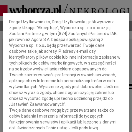
Dbamy o Twoją prywatność
Droga Użytkowniczko, Drogi Użytkowniku, jeśli wyrazisz
Nekrologi
Odeszli
Poradnik pogrzebowy
zgodę klikając "Akceptuję", Wyborcza sp. z o.o. oraz jej
Zaufani Partnerzy, w tym [
874
] Zaufanych Partnerów IAB,
jak również Agora S.A. będąca spółką powiązaną z
Wyborcza sp. z o.o., będą przetwarzać Twoje dane
osobowe takie jak adresy IP, adresy e-mail czy
IMIĘ I NAZWISKO:
identyfikatory plików cookie lub inne informacje zapisane w
Warszawa
tych plikach do celów marketingowych, w szczególności
REGION:
na potrzeby wyświetlania reklam dopasowanych do
01.10.2009
DATA EMISJI:
Twoich zainteresowań i preferencji w swoich serwisach,
aplikacjach i w Internecie lub personalizacji treści w nich
wyświetlanych. Wyrażenie zgody jest dobrowolne. Jeśli nie
chcesz wyrazić zgody, chcesz ograniczyć jej zakres lub
chcesz wycofać zgodę uprzednio udzieloną przejdź do
Sylwii i Tomkowi Jakubczak
„Ustawień Zaawansowanych”.
Twoje dane osobowe mogą być przetwarzane także do
oraz
celów badania i mierzenia informacji dotyczących
Najbliższej Rodzinie
funkcjonowania serwisów i aplikacji lub łączone z danymi
dot. świadczonych Tobie usług. Jeśli podstawą