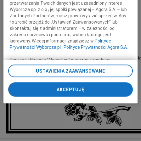
przetwarzania Twoich danych jest uzasadniony interes
z powodu śmierci
Wyborcza sp. z o.o., jej spółki powiązanej – Agora S.A. – lub
Zaufanych Partnerów, masz prawo wyrazić sprzeciw. Aby
Męża
to zrobić przejdź do „Ustawień Zaawansowanych” lub
skontaktuj się z administratorem – w zależności od
zakresu sprzeciwu i podmiotu, wobec którego jest
kierowany. Więcej informacji znajdziesz w
Polityce
składają
Prywatności Wyborcza.pl
i
Polityce Prywatności Agora S.A.
koleżanki i koledzy z I Kliniki Ginekologii i Położni
Poprzez kliknięcie "Akceptuję" wyrażasz zgodę na
zainstalowanie i przechowywanie plików typu cookie
przy ulicy Chałubińskiego we Wrocławiu
USTAWIENIA ZAAWANSOWANE
Wyborczej sp. z o. o. jej Zaufanych Partnerów i Agora S.A.
na Twoim urządzeniu końcowym. Możesz też w każdej
chwili zmienić swoje preferencje dot. plików cookie,
AKCEPTUJĘ
ponownie wywołując narzędzie do zarządzania Twoimi
preferencjami dot. przetwarzania danych poprzez
odnośnik „Ustawienia prywatności” w stopce serwisu i
przechodząc do sekcji „Ustawienia zaawansowane”.
Zmiana ustawień plików cookie możliwa jest także za
pomocą ustawień przeglądarki.
My, nasi Zaufani Partnerzy i Agora S.A. możemy