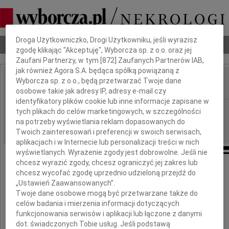
Dbamy o Twoją prywatność
Droga Użytkowniczko, Drogi Użytkowniku, jeśli wyrazisz
Nekrologi
Odeszli
Poradnik pogrzebowy
zgodę klikając "Akceptuję", Wyborcza sp. z o.o. oraz jej
Zaufani Partnerzy, w tym [
872
] Zaufanych Partnerów IAB,
jak również Agora S.A. będąca spółką powiązaną z
Wyborcza sp. z o.o., będą przetwarzać Twoje dane
IMIĘ I NAZWISKO:
osobowe takie jak adresy IP, adresy e-mail czy
identyfikatory plików cookie lub inne informacje zapisane w
Wrocław
REGION:
tych plikach do celów marketingowych, w szczególności
na potrzeby wyświetlania reklam dopasowanych do
03.08.2010
DATA EMISJI:
Twoich zainteresowań i preferencji w swoich serwisach,
aplikacjach i w Internecie lub personalizacji treści w nich
wyświetlanych. Wyrażenie zgody jest dobrowolne. Jeśli nie
chcesz wyrazić zgody, chcesz ograniczyć jej zakres lub
chcesz wycofać zgodę uprzednio udzieloną przejdź do
Naszej drogiej Koleżance
„Ustawień Zaawansowanych”.
Twoje dane osobowe mogą być przetwarzane także do
dr Marioli Spisackiej
celów badania i mierzenia informacji dotyczących
funkcjonowania serwisów i aplikacji lub łączone z danymi
dot. świadczonych Tobie usług. Jeśli podstawą
wyrazy głębokiego współczucia