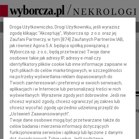
Dbamy o Twoją prywatność
Nekrologi
Odeszli
Poradnik pogrzebowy
Droga Użytkowniczko, Drogi Użytkowniku, jeśli wyrazisz
zgodę klikając "Akceptuję", Wyborcza sp. z o.o. oraz jej
Zaufani Partnerzy, w tym [
874
] Zaufanych Partnerów IAB,
jak również Agora S.A. będąca spółką powiązaną z
Witold Kiciński
Wyborcza sp. z o.o., będą przetwarzać Twoje dane
IMIĘ I NAZWISKO:
osobowe takie jak adresy IP, adresy e-mail czy
identyfikatory plików cookie lub inne informacje zapisane w
Gdańsk
REGION:
tych plikach do celów marketingowych, w szczególności
na potrzeby wyświetlania reklam dopasowanych do
24.09.2021
DATA EMISJI:
Twoich zainteresowań i preferencji w swoich serwisach,
aplikacjach i w Internecie lub personalizacji treści w nich
wyświetlanych. Wyrażenie zgody jest dobrowolne. Jeśli nie
chcesz wyrazić zgody, chcesz ograniczyć jej zakres lub
chcesz wycofać zgodę uprzednio udzieloną przejdź do
Z głębokim żalem zawiadamiamy o śmierci nasze
„Ustawień Zaawansowanych”.
Przyjaciela
Twoje dane osobowe mogą być przetwarzane także do
celów badania i mierzenia informacji dotyczących
dyr. mgr inż.
funkcjonowania serwisów i aplikacji lub łączone z danymi
dot. świadczonych Tobie usług. Jeśli podstawą