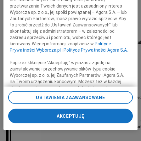
przetwarzania Twoich danych jest uzasadniony interes
Witolda Kicińskiego
Wyborcza sp. z o.o., jej spółki powiązanej – Agora S.A. – lub
Zaufanych Partnerów, masz prawo wyrazić sprzeciw. Aby
to zrobić przejdź do „Ustawień Zaawansowanych” lub
skontaktuj się z administratorem – w zależności od
absolwenta Politechniki Gdańskiej,
zakresu sprzeciwu i podmiotu, wobec którego jest
długoletniego pracownika, dyrektora i organizatora produ
kierowany. Więcej informacji znajdziesz w
Polityce
Cedat.
Prywatności Wyborcza.pl
i
Polityce Prywatności Agora S.A.
Poprzez kliknięcie "Akceptuję" wyrażasz zgodę na
zainstalowanie i przechowywanie plików typu cookie
Wyborczej sp. z o. o. jej Zaufanych Partnerów i Agora S.A.
na Twoim urządzeniu końcowym. Możesz też w każdej
chwili zmienić swoje preferencje dot. plików cookie,
ponownie wywołując narzędzie do zarządzania Twoimi
USTAWIENIA ZAAWANSOWANE
Msza żałobna w intencji Zmarłego będzie odprawi
preferencjami dot. przetwarzania danych poprzez
24.09.2021 roku o godzinie 12.00
odnośnik „Ustawienia prywatności” w stopce serwisu i
w kościele pw. św. Kingi w Kowalach.
przechodząc do sekcji „Ustawienia zaawansowane”.
AKCEPTUJĘ
Zmiana ustawień plików cookie możliwa jest także za
Pogrzeb odbędzie się również w piątek 24.09.2021 
pomocą ustawień przeglądarki.
o godzinie 14.00 na cmentarzu Łostowickim w Gdań
My, nasi Zaufani Partnerzy i Agora S.A. możemy