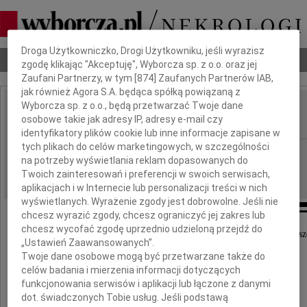
Dbamy o Twoją prywatność
Droga Użytkowniczko, Drogi Użytkowniku, jeśli wyrazisz
Nekrologi
Odeszli
Poradnik pogrzebowy
zgodę klikając "Akceptuję", Wyborcza sp. z o.o. oraz jej
Zaufani Partnerzy, w tym [
874
] Zaufanych Partnerów IAB,
jak również Agora S.A. będąca spółką powiązaną z
Wyborcza sp. z o.o., będą przetwarzać Twoje dane
Jan Miliński
osobowe takie jak adresy IP, adresy e-mail czy
IMIĘ I NAZWISKO:
identyfikatory plików cookie lub inne informacje zapisane w
tych plikach do celów marketingowych, w szczególności
Łódź
REGION:
na potrzeby wyświetlania reklam dopasowanych do
24.09.2021
DATA EMISJI:
Twoich zainteresowań i preferencji w swoich serwisach,
aplikacjach i w Internecie lub personalizacji treści w nich
wyświetlanych. Wyrażenie zgody jest dobrowolne. Jeśli nie
chcesz wyrazić zgody, chcesz ograniczyć jej zakres lub
chcesz wycofać zgodę uprzednio udzieloną przejdź do
Dnia 18 września 2021 roku opuścił nas na zawsz
„Ustawień Zaawansowanych”.
nasz kochany Mąż, Tata i Dziadek
Twoje dane osobowe mogą być przetwarzane także do
celów badania i mierzenia informacji dotyczących
Jan Miliński
funkcjonowania serwisów i aplikacji lub łączone z danymi
dot. świadczonych Tobie usług. Jeśli podstawą