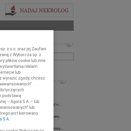
 nekrologów i wspomnień
. z o.o. oraz jej Zaufani
zwisko lub numer ogłoszenia:
ązaną z Wyborcza sp. z
ry plików cookie lub inne
wyświetlania reklam
+ szukanie zaawansowane
ernecie lub
sz wyrazić zgody, chcesz
KROLOGI
 Zaawansowanych”.
7.2026
Płock
 dotyczących
y głębokiego współczucia dla Pani...
li podstawą
y Fijałkowski
03.07.2026
Warszawa
nej – Agora S.A. – lub
bokim smutkiem przyjęliśmy wiadomość o...
aawansowanych” lub
6.2026
Płock
rego jest kierowany.
j Koleżance Julicie Kalinowskiej składamy...
a S.A.
6.2026
Płock
j Koleżance Wioletcie Czajkowskiej wyrazy...
ypu cookie Wyborczej sp.