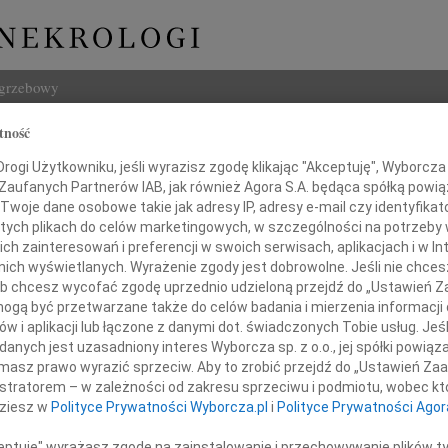
ogrzebowy
tność
Szukaj
ogi Użytkowniku, jeśli wyrazisz zgodę klikając "Akceptuję", Wyborcza sp
Imię i na
 Zaufanych Partnerów IAB, jak również Agora S.A. będąca spółką powi
Twoje dane osobowe takie jak adresy IP, adresy e-mail czy identyfikato
 tych plikach do celów marketingowych, w szczególności na potrzeby 
 zainteresowań i preferencji w swoich serwisach, aplikacjach i w Int
w nich wyświetlanych. Wyrażenie zgody jest dobrowolne. Jeśli nie chce
INNE NE
 lub chcesz wycofać zgodę uprzednio udzieloną przejdź do „Ustawień
16.0
gą być przetwarzane także do celów badania i mierzenia informacji
Wyraz
w i aplikacji lub łączone z danymi dot. świadczonych Tobie usług. Jeś
Cezar
nych jest uzasadniony interes Wyborcza sp. z o.o., jej spółki powiąza
Doktor
Z głę
masz prawo wyrazić sprzeciw. Aby to zrobić przejdź do „Ustawień Z
29.0
istratorem – w zależności od zakresu sprzeciwu i podmiotu, wobec któ
 Elżbiecie Mazurkiewicz
Nasze
dziesz w
Polityce Prywatności Wyborcza.pl
i
Polityce Prywatności Agor
19.0
Nasze
ceptuję" wyrażasz zgodę na zainstalowanie i przechowywanie plików t