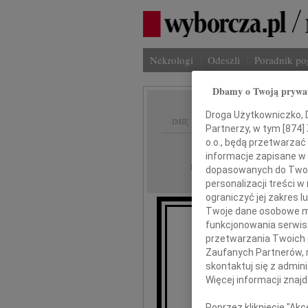
Nekrologi
Odeszli
Poradnik p
Dbamy o Twoją prywa
Droga Użytkowniczko, Dr
IMIĘ I NAZWISKO:
Partnerzy, w tym [
874
]
o.o., będą przetwarzać 
Płock
REGION:
informacje zapisane w
24.09.2021
DATA EMISJI:
dopasowanych do Twoich
personalizacji treści 
ograniczyć jej zakres
Twoje dane osobowe mo
funkcjonowania serwisó
przetwarzania Twoich da
Zaufanych Partnerów, 
skontaktuj się z admin
Teresie
Więcej informacji znaj
Poprzez kliknięcie "Ak