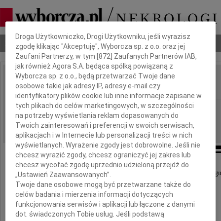
Dbamy o Twoją prywatność
Droga Użytkowniczko, Drogi Użytkowniku, jeśli wyrazisz
Nekrologi
Odeszli
Poradnik pogrzebowy
zgodę klikając "Akceptuję", Wyborcza sp. z o.o. oraz jej
Zaufani Partnerzy, w tym [
872
] Zaufanych Partnerów IAB,
jak również Agora S.A. będąca spółką powiązaną z
Wyborcza sp. z o.o., będą przetwarzać Twoje dane
Małgorzata Puławska
osobowe takie jak adresy IP, adresy e-mail czy
IMIĘ I NAZWISKO:
identyfikatory plików cookie lub inne informacje zapisane w
tych plikach do celów marketingowych, w szczególności
Łódź
REGION:
na potrzeby wyświetlania reklam dopasowanych do
15.09.2021
DATA EMISJI:
Twoich zainteresowań i preferencji w swoich serwisach,
aplikacjach i w Internecie lub personalizacji treści w nich
wyświetlanych. Wyrażenie zgody jest dobrowolne. Jeśli nie
chcesz wyrazić zgody, chcesz ograniczyć jej zakres lub
chcesz wycofać zgodę uprzednio udzieloną przejdź do
W dniu 12 września 2021 roku odeszła od nas pielęgn
„Ustawień Zaawansowanych”.
Twoje dane osobowe mogą być przetwarzane także do
celów badania i mierzenia informacji dotyczących
funkcjonowania serwisów i aplikacji lub łączone z danymi
dot. świadczonych Tobie usług. Jeśli podstawą