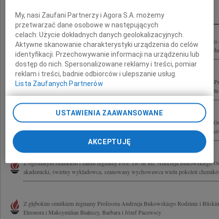
Inne kondolencje
My, nasi Zaufani Partnerzy i Agora S.A. możemy
przetwarzać dane osobowe w następujących
celach:
Użycie dokładnych danych geolokalizacyjnych.
Ze smutkiem przyjęliśmy wiadomość o śmierci prof. dr inż. Andrzeja Bukowskiego d
Aktywne skanowanie charakterystyki urządzenia do celów
akademickiego, a w latach 1993-2006 kierownika Międzywydziałowej Katedry Ochr
identyfikacji. Przechowywanie informacji na urządzeniu lub
dostęp do nich. Spersonalizowane reklamy i treści, pomiar
reklam i treści, badnie odbiorców i ulepszanie usług.
Z głębokim żalem zawiadamiamy, że dnia 6 września 2021 r. zmarł w wieku 85 lat Pr
Lista Zaufanych Partnerów
Bukowski wybitny nauczyciel akademicki świetny wykładowca wychowawca wielu 
USTAWIENIA ZAAWANSOWANE
Z ogromnym smutkiem i żalem żegnamy Prof. zw. dr inż. Andrzeja Bukowskiego Od
akademicki, świetny wykładowca, szanowany wychowawca wielu pokoleń chemikó
AKCEPTUJĘ
Z ogromnym smutkiem i żalem żegnamy Prof. zw. dr inż. Andrzeja Bukowskiego Od
akademicki, świetny wykładowca, szanowany wychowawca wielu pokoleń chemikó
Z głębokim smutkiem żegnamy Profesora Andrzeja Bukowskiego Rodzinie i Bliski
Eleonora i Maksymilian Białeccy, Barbara i Józef Pacewscy