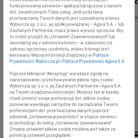
Andrzeja Bukowskieg
funkcjonowania serwisów i aplikacji lub łączone z danymi
dot. świadczonych Tobie usług. Jeśli podstawą
Radnego oraz Przewodniczącego Rady Miasta Płoc
przetwarzania Twoich danych jest uzasadniony interes
w kadencji 1994-1998
Wyborcza sp. z o.o., jej spółki powiązanej – Agora S.A. – lub
Zaufanych Partnerów, masz prawo wyrazić sprzeciw. Aby
to zrobić przejdź do „Ustawień Zaawansowanych” lub
skontaktuj się z administratorem – w zależności od
zakresu sprzeciwu i podmiotu, wobec którego jest
kierowany. Więcej informacji znajdziesz w
Polityce
Wyrazy głębokiego współczucia
Prywatności Wyborcza.pl
i
Polityce Prywatności Agora S.A.
Poprzez kliknięcie "Akceptuję" wyrażasz zgodę na
Rodzinie i Bliskim
zainstalowanie i przechowywanie plików typu cookie
Wyborczej sp. z o. o. jej Zaufanych Partnerów i Agora S.A.
składa
na Twoim urządzeniu końcowym. Możesz też w każdej
w imieniu Rady Miasta Płocka
chwili zmienić swoje preferencje dot. plików cookie,
ponownie wywołując narzędzie do zarządzania Twoimi
preferencjami dot. przetwarzania danych poprzez
Przewodniczący Rady Miasta Płocka
odnośnik „Ustawienia prywatności” w stopce serwisu i
Artur Jaroszewski
przechodząc do sekcji „Ustawienia zaawansowane”.
Zmiana ustawień plików cookie możliwa jest także za
pomocą ustawień przeglądarki.