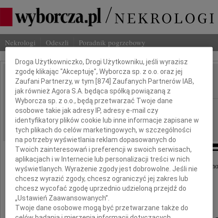
Nekrologi
Odeszli
Poradnik pogrzebowy
Dbamy o Twoją prywatność
Droga Użytkowniczko, Drogi Użytkowniku, jeśli wyrazisz
zgodę klikając "Akceptuję", Wyborcza sp. z o.o. oraz jej
Andrzej Bukowski
Zaufani Partnerzy, w tym [
874
] Zaufanych Partnerów IAB,
IMIĘ I NAZWISKO:
jak również Agora S.A. będąca spółką powiązaną z
Wyborcza sp. z o.o., będą przetwarzać Twoje dane
Płock
REGION:
osobowe takie jak adresy IP, adresy e-mail czy
identyfikatory plików cookie lub inne informacje zapisane w
10.09.2021
DATA EMISJI:
tych plikach do celów marketingowych, w szczególności
na potrzeby wyświetlania reklam dopasowanych do
Twoich zainteresowań i preferencji w swoich serwisach,
aplikacjach i w Internecie lub personalizacji treści w nich
Z wielkim smutkiem i żalem przyjęliśmy wiadomo
wyświetlanych. Wyrażenie zgody jest dobrowolne. Jeśli nie
o śmierci
chcesz wyrazić zgody, chcesz ograniczyć jej zakres lub
chcesz wycofać zgodę uprzednio udzieloną przejdź do
Pana
„Ustawień Zaawansowanych”.
Twoje dane osobowe mogą być przetwarzane także do
celów badania i mierzenia informacji dotyczących