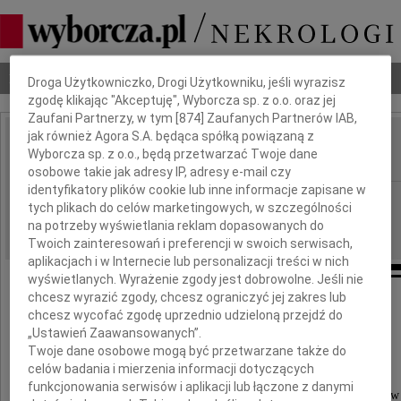
Dbamy o Twoją prywatność
Nekrologi
Odeszli
Poradnik pogrzebowy
Droga Użytkowniczko, Drogi Użytkowniku, jeśli wyrazisz
zgodę klikając "Akceptuję", Wyborcza sp. z o.o. oraz jej
Zaufani Partnerzy, w tym [
874
] Zaufanych Partnerów IAB,
jak również Agora S.A. będąca spółką powiązaną z
Piotr Kubissa
Wyborcza sp. z o.o., będą przetwarzać Twoje dane
IMIĘ I NAZWISKO:
osobowe takie jak adresy IP, adresy e-mail czy
identyfikatory plików cookie lub inne informacje zapisane w
Płock
REGION:
tych plikach do celów marketingowych, w szczególności
10.09.2021
na potrzeby wyświetlania reklam dopasowanych do
DATA EMISJI:
Twoich zainteresowań i preferencji w swoich serwisach,
aplikacjach i w Internecie lub personalizacji treści w nich
wyświetlanych. Wyrażenie zgody jest dobrowolne. Jeśli nie
chcesz wyrazić zgody, chcesz ograniczyć jej zakres lub
Panu
chcesz wycofać zgodę uprzednio udzieloną przejdź do
„Ustawień Zaawansowanych”.
prof. Jackowi Kubissie
Twoje dane osobowe mogą być przetwarzane także do
celów badania i mierzenia informacji dotyczących
funkcjonowania serwisów i aplikacji lub łączone z danymi
byłemu Prorektorowi Politechniki Warszawskiej Filii w