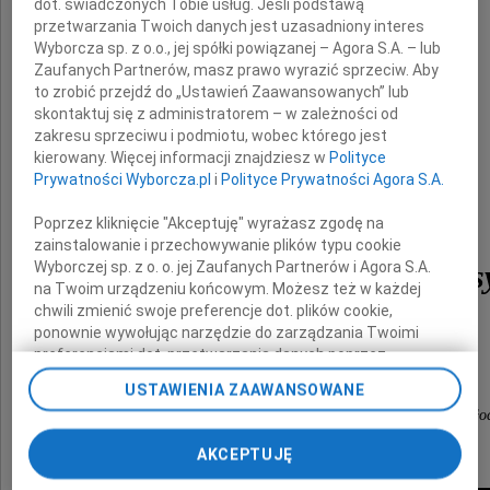
dot. świadczonych Tobie usług. Jeśli podstawą
przetwarzania Twoich danych jest uzasadniony interes
i Jego Rodzinie
Wyborcza sp. z o.o., jej spółki powiązanej – Agora S.A. – lub
Zaufanych Partnerów, masz prawo wyrazić sprzeciw. Aby
to zrobić przejdź do „Ustawień Zaawansowanych” lub
wyrazy głębokiego współczucia
skontaktuj się z administratorem – w zależności od
z powodu śmierci Syna
zakresu sprzeciwu i podmiotu, wobec którego jest
kierowany. Więcej informacji znajdziesz w
Polityce
Prywatności Wyborcza.pl
i
Polityce Prywatności Agora S.A.
Poprzez kliknięcie "Akceptuję" wyrażasz zgodę na
zainstalowanie i przechowywanie plików typu cookie
Wyborczej sp. z o. o. jej Zaufanych Partnerów i Agora S.A.
mgr inż. Piotra Kubiss
na Twoim urządzeniu końcowym. Możesz też w każdej
chwili zmienić swoje preferencje dot. plików cookie,
ponownie wywołując narzędzie do zarządzania Twoimi
składają
preferencjami dot. przetwarzania danych poprzez
odnośnik „Ustawienia prywatności” w stopce serwisu i
USTAWIENIA ZAAWANSOWANE
przechodząc do sekcji „Ustawienia zaawansowane”.
Prorektor Politechniki Warszawskiej ds. Filii w Pło
Zmiana ustawień plików cookie możliwa jest także za
pomocą ustawień przeglądarki.
i Społeczność Akademicka Uczelni
AKCEPTUJĘ
My, nasi Zaufani Partnerzy i Agora S.A. możemy