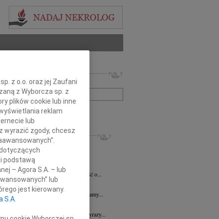
 nekrologów i wspomnień
. z o.o. oraz jej Zaufani
zwisko lub numer ogłoszenia:
ązaną z Wyborcza sp. z
ry plików cookie lub inne
wyświetlania reklam
+ szukanie zaawansowane
ernecie lub
sz wyrazić zgody, chcesz
KROLOGI
 Zaawansowanych”.
7.2026
Płock
 dotyczących
y głębokiego współczucia dla Pani...
li podstawą
y Fijałkowski
03.07.2026
Warszawa
nej – Agora S.A. – lub
bokim smutkiem przyjęliśmy wiadomość o...
aawansowanych” lub
6.2026
Płock
rego jest kierowany.
j Koleżance Julicie Kalinowskiej składamy...
a S.A.
6.2026
Płock
j Koleżance Wioletcie Czajkowskiej wyrazy...
ypu cookie Wyborczej sp.