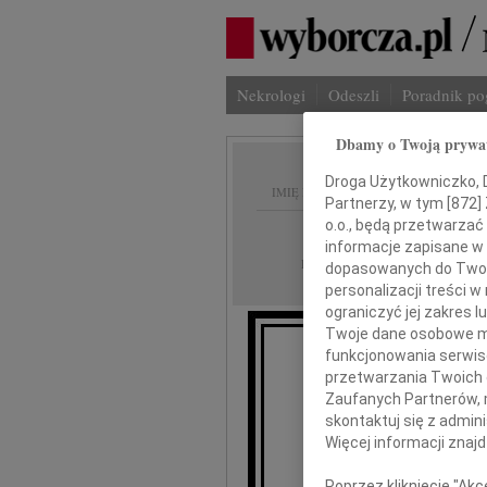
Nekrologi
Odeszli
Poradnik p
Dbamy o Twoją prywa
Droga Użytkowniczko, Dr
IMIĘ I NAZWISKO:
Partnerzy, w tym [
872
]
o.o., będą przetwarzać 
Płock
REGION:
informacje zapisane w
03.09.2021
DATA EMISJI:
dopasowanych do Twoich
personalizacji treści 
ograniczyć jej zakres
Twoje dane osobowe mo
funkcjonowania serwisó
przetwarzania Twoich da
Zaufanych Partnerów, 
Piot
skontaktuj się z admin
Więcej informacji znaj
wyrazy s
Poprzez kliknięcie "Ak