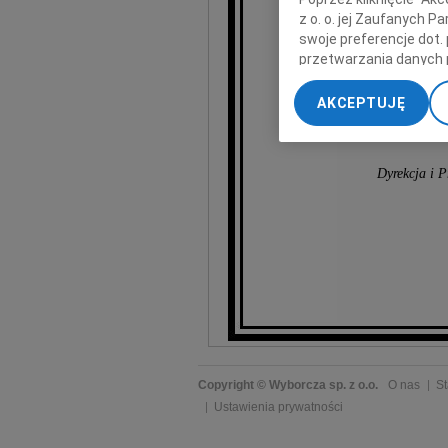
z o. o. jej Zaufanych 
swoje preferencje dot.
przetwarzania danych 
„Ustawienia zaawansow
AKCEPTUJĘ
My, nasi Zaufani Part
dokładnych danych geol
Przechowywanie informa
Dyrekcja i
treści, badnie odbiorcó
Copyright © Wyborcza sp. z o.o.
O nas
St
Ustawienia prywatności