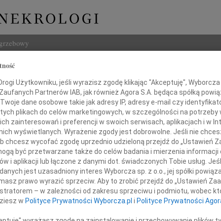
ogrzebowy
tność
Szukaj
ogi Użytkowniku, jeśli wyrazisz zgodę klikając "Akceptuję", Wyborcza sp
Imię i na
 Zaufanych Partnerów IAB, jak również Agora S.A. będąca spółką powi
Twoje dane osobowe takie jak adresy IP, adresy e-mail czy identyfikato
 tych plikach do celów marketingowych, w szczególności na potrzeby 
 zainteresowań i preferencji w swoich serwisach, aplikacjach i w Int
w nich wyświetlanych. Wyrażenie zgody jest dobrowolne. Jeśli nie chce
INNE NE
 lub chcesz wycofać zgodę uprzednio udzieloną przejdź do „Ustawień
16.0
gą być przetwarzane także do celów badania i mierzenia informacji
Wyraz
w i aplikacji lub łączone z danymi dot. świadczonych Tobie usług. Jeś
Naszemu Koledze
Cezar
nych jest uzasadniony interes Wyborcza sp. z o.o., jej spółki powiąza
Z głę
masz prawo wyrazić sprzeciw. Aby to zrobić przejdź do „Ustawień Z
rowi Skowrońskiemu
29.0
istratorem – w zależności od zakresu sprzeciwu i podmiotu, wobec któ
Nasze
dziesz w
Polityce Prywatności Wyborcza.pl
i
Polityce Prywatności Agor
19.0
zczerego i głębokiego współczucia
Nasze
ceptuję" wyrażasz zgodę na zainstalowanie i przechowywanie plików t