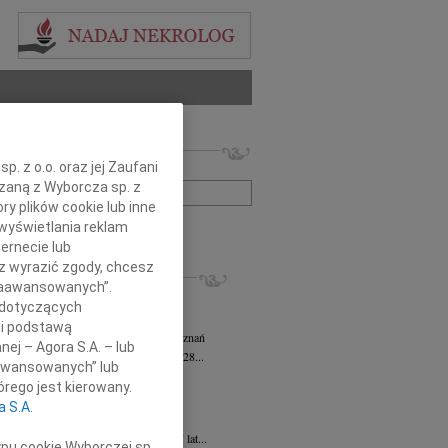
 nekrologów i wspomnień
. z o.o. oraz jej Zaufani
zwisko lub numer ogłoszenia:
ązaną z Wyborcza sp. z
ry plików cookie lub inne
wyświetlania reklam
+ szukanie zaawansowane
ernecie lub
sz wyrazić zgody, chcesz
KROLOGI
 Zaawansowanych”.
sz Kotłowski
05.08.2026
Poznań
 dotyczących
omnym żalem i bólem w sercu...
li podstawą
tyna Kowandy
wiek: 93
03.08.2026
Poznań
nej – Agora S.A. – lub
bokim żalem zawiadamiamy, że w dniu 28...
aawansowanych” lub
yna Janowicz
24.07.2026
Poznań
rego jest kierowany.
jest Pasterzem moim, niczego mi nie...
a S.A.
iew Zygmunt
15.07.2026
Poznań
u 9 lipca 2026 roku, zmarł w wieku 87 lat...
ypu cookie Wyborczej sp.