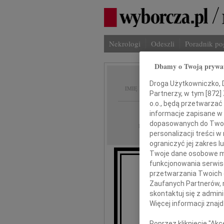
Nekrologi
Odeszli
Poradnik p
Dbamy o Twoją prywa
Stanis
Droga Użytkowniczko, Dr
IMIĘ I NAZWISKO:
Partnerzy, w tym [
872
]
o.o., będą przetwarzać 
Poznań
REGION:
informacje zapisane w
dopasowanych do Twoich
03.09.2021
DATA EMISJI:
personalizacji treści 
ograniczyć jej zakres
Twoje dane osobowe mo
funkcjonowania serwisó
przetwarzania Twoich da
W dniu 29 sie
Zaufanych Partnerów, 
n
skontaktuj się z admin
Więcej informacji znaj
Poprzez kliknięcie "Ak