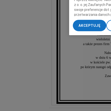
z o. o. jej Zaufanych 
swoje preferencje dot.
St
przetwarzania danych 
„Ustawienia zaawansow
AKCEPTUJĘ
My, nasi Zaufani Part
Zasłużo
dokładnych danych geol
Wiceminis
Przechowywanie informa
wieloletni
a także prezes fir
treści, badnie odbiorcó
Nabo
w dniu 6 w
w kościele pw
po którym nastąpi od
Zaw