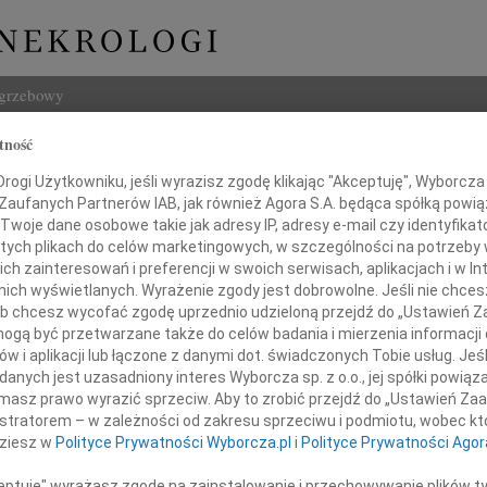
ogrzebowy
tność
Szukaj
ław Szuder
ogi Użytkowniku, jeśli wyrazisz zgodę klikając "Akceptuję", Wyborcza sp
Imię i na
 Zaufanych Partnerów IAB, jak również Agora S.A. będąca spółką powi
Twoje dane osobowe takie jak adresy IP, adresy e-mail czy identyfikato
 tych plikach do celów marketingowych, w szczególności na potrzeby 
 zainteresowań i preferencji w swoich serwisach, aplikacjach i w Int
w nich wyświetlanych. Wyrażenie zgody jest dobrowolne. Jeśli nie chce
INNE NE
 lub chcesz wycofać zgodę uprzednio udzieloną przejdź do „Ustawień
Tadeu
gą być przetwarzane także do celów badania i mierzenia informacji
Z ogr
w i aplikacji lub łączone z danymi dot. świadczonych Tobie usług. Jeś
Krys
nych jest uzasadniony interes Wyborcza sp. z o.o., jej spółki powiąza
rpnia 2021 roku, zmarł w wieku 70 lat
Z głę
masz prawo wyrazić sprzeciw. Aby to zrobić przejdź do „Ustawień Z
asz Kochany Tata i Dziadek
Kryst
istratorem – w zależności od zakresu sprzeciwu i podmiotu, wobec któ
"Pan 
dziesz w
Polityce Prywatności Wyborcza.pl
i
Polityce Prywatności Agor
Zbign
W dni
ceptuję" wyrażasz zgodę na zainstalowanie i przechowywanie plików t