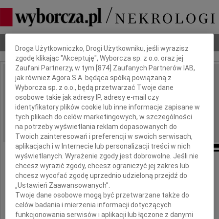
Dbamy o Twoją prywatność
Nekrologi
Odeszli
Poradnik pogrzebowy
Droga Użytkowniczko, Drogi Użytkowniku, jeśli wyrazisz
zgodę klikając "Akceptuję", Wyborcza sp. z o.o. oraz jej
Zaufani Partnerzy, w tym [
874
] Zaufanych Partnerów IAB,
jak również Agora S.A. będąca spółką powiązaną z
Bogdan Młynarski
IMIĘ I NAZWISKO:
Wyborcza sp. z o.o., będą przetwarzać Twoje dane
osobowe takie jak adresy IP, adresy e-mail czy
identyfikatory plików cookie lub inne informacje zapisane w
Łódź
REGION:
tych plikach do celów marketingowych, w szczególności
03.09.2021
DATA EMISJI:
na potrzeby wyświetlania reklam dopasowanych do
Twoich zainteresowań i preferencji w swoich serwisach,
aplikacjach i w Internecie lub personalizacji treści w nich
wyświetlanych. Wyrażenie zgody jest dobrowolne. Jeśli nie
chcesz wyrazić zgody, chcesz ograniczyć jej zakres lub
Lenko
chcesz wycofać zgodę uprzednio udzieloną przejdź do
„Ustawień Zaawansowanych”.
Twoje dane osobowe mogą być przetwarzane także do
Serdecznie współczujemy i jesteśmy z Tobą
celów badania i mierzenia informacji dotyczących
funkcjonowania serwisów i aplikacji lub łączone z danymi
w tych trudnych chwilach po śmierci Męża