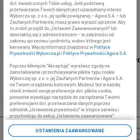
dot. świadczonych Tobie usług. Jeśli podstawą
przetwarzania Twoich danych jest uzasadniony interes
Wyborcza sp. z o.o., jej spółki powiązanej – Agora S.A. – lub
Zaufanych Partnerów, masz prawo wyrazić sprzeciw. Aby
to zrobić przejdź do „Ustawień Zaawansowanych” lub
skontaktuj się z administratorem – w zależności od
zakresu sprzeciwu i podmiotu, wobec którego jest
kierowany. Więcej informacji znajdziesz w
Polityce
Prywatności Wyborcza.pl
i
Polityce Prywatności Agora S.A.
Bogdana Młynarskieg
Poprzez kliknięcie "Akceptuję" wyrażasz zgodę na
zainstalowanie i przechowywanie plików typu cookie
Wyborczej sp. z o. o. jej Zaufanych Partnerów i Agora S.A.
Koleżanki
na Twoim urządzeniu końcowym. Możesz też w każdej
Zosia, Lucyna, Zenia i Bogusia
chwili zmienić swoje preferencje dot. plików cookie,
ponownie wywołując narzędzie do zarządzania Twoimi
preferencjami dot. przetwarzania danych poprzez
Inne kondolencje
odnośnik „Ustawienia prywatności” w stopce serwisu i
przechodząc do sekcji „Ustawienia zaawansowane”.
Zmiana ustawień plików cookie możliwa jest także za
Z głębokim żalem i smutkiem przyjęliśmy
Z głębokim smutki
pomocą ustawień przeglądarki.
USTAWIENIA ZAAWANSOWANE
wiadomość o śmierci naszego Przyjaciela i Kolegi
śmierci naszego P
Bogdana Młynarskiego zasłużonego członka
Wyrazy żalu i wspó