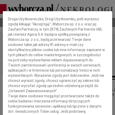
Dbamy o Twoją prywatność
Droga Użytkowniczko, Drogi Użytkowniku, jeśli wyrazisz
Nekrologi
Odeszli
Poradnik pogrzebowy
zgodę klikając "Akceptuję", Wyborcza sp. z o.o. oraz jej
Zaufani Partnerzy, w tym [
874
] Zaufanych Partnerów IAB,
jak również Agora S.A. będąca spółką powiązaną z
Wyborcza sp. z o.o., będą przetwarzać Twoje dane
Krystyna Miączyńska
osobowe takie jak adresy IP, adresy e-mail czy
IMIĘ I NAZWISKO:
identyfikatory plików cookie lub inne informacje zapisane w
tych plikach do celów marketingowych, w szczególności
Kraków
REGION:
na potrzeby wyświetlania reklam dopasowanych do
30.08.2021
DATA EMISJI:
Twoich zainteresowań i preferencji w swoich serwisach,
aplikacjach i w Internecie lub personalizacji treści w nich
wyświetlanych. Wyrażenie zgody jest dobrowolne. Jeśli nie
chcesz wyrazić zgody, chcesz ograniczyć jej zakres lub
chcesz wycofać zgodę uprzednio udzieloną przejdź do
Z głębokim żalem zawiadamiamy, że w dniu 24 sierpnia 
„Ustawień Zaawansowanych”.
zmarła nasza kochana Mama, Teściowa, Babcia
Twoje dane osobowe mogą być przetwarzane także do
celów badania i mierzenia informacji dotyczących
funkcjonowania serwisów i aplikacji lub łączone z danymi
dot. świadczonych Tobie usług. Jeśli podstawą