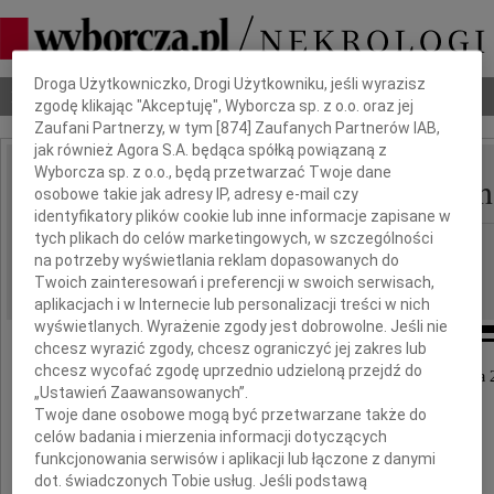
Dbamy o Twoją prywatność
Droga Użytkowniczko, Drogi Użytkowniku, jeśli wyrazisz
Nekrologi
Odeszli
Poradnik pogrzebowy
zgodę klikając "Akceptuję", Wyborcza sp. z o.o. oraz jej
Zaufani Partnerzy, w tym [
874
] Zaufanych Partnerów IAB,
jak również Agora S.A. będąca spółką powiązaną z
Wyborcza sp. z o.o., będą przetwarzać Twoje dane
Grażyna Ludera-Zimoch
osobowe takie jak adresy IP, adresy e-mail czy
IMIĘ I NAZWISKO:
identyfikatory plików cookie lub inne informacje zapisane w
tych plikach do celów marketingowych, w szczególności
Katowice
REGION:
na potrzeby wyświetlania reklam dopasowanych do
27.08.2021
DATA EMISJI:
Twoich zainteresowań i preferencji w swoich serwisach,
aplikacjach i w Internecie lub personalizacji treści w nich
wyświetlanych. Wyrażenie zgody jest dobrowolne. Jeśli nie
chcesz wyrazić zgody, chcesz ograniczyć jej zakres lub
chcesz wycofać zgodę uprzednio udzieloną przejdź do
Z głębokim żalem zawiadamiamy, że dnia 24 sierpnia 2
„Ustawień Zaawansowanych”.
przeżywszy lat 87 zmarła
Twoje dane osobowe mogą być przetwarzane także do
Nasza Ukochana Mama
celów badania i mierzenia informacji dotyczących
funkcjonowania serwisów i aplikacji lub łączone z danymi
dot. świadczonych Tobie usług. Jeśli podstawą