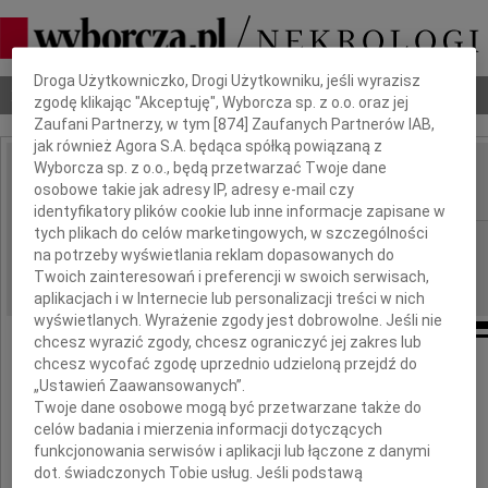
Dbamy o Twoją prywatność
Droga Użytkowniczko, Drogi Użytkowniku, jeśli wyrazisz
Nekrologi
Odeszli
Poradnik pogrzebowy
zgodę klikając "Akceptuję", Wyborcza sp. z o.o. oraz jej
Zaufani Partnerzy, w tym [
874
] Zaufanych Partnerów IAB,
jak również Agora S.A. będąca spółką powiązaną z
Wyborcza sp. z o.o., będą przetwarzać Twoje dane
Łucja Paszkowska
osobowe takie jak adresy IP, adresy e-mail czy
IMIĘ I NAZWISKO:
identyfikatory plików cookie lub inne informacje zapisane w
tych plikach do celów marketingowych, w szczególności
Białystok
REGION:
na potrzeby wyświetlania reklam dopasowanych do
27.08.2021
DATA EMISJI:
Twoich zainteresowań i preferencji w swoich serwisach,
aplikacjach i w Internecie lub personalizacji treści w nich
wyświetlanych. Wyrażenie zgody jest dobrowolne. Jeśli nie
chcesz wyrazić zgody, chcesz ograniczyć jej zakres lub
chcesz wycofać zgodę uprzednio udzieloną przejdź do
W głębokim smutku zawiadamiamy,
„Ustawień Zaawansowanych”.
że w dniu 24 sierpnia 2021 odeszła od nas
Twoje dane osobowe mogą być przetwarzane także do
ukochana Żona, Mama, Babcia
celów badania i mierzenia informacji dotyczących
funkcjonowania serwisów i aplikacji lub łączone z danymi
dot. świadczonych Tobie usług. Jeśli podstawą