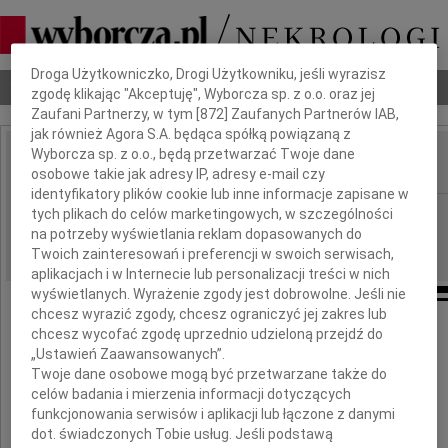
Dbamy o Twoją prywatność
Droga Użytkowniczko, Drogi Użytkowniku, jeśli wyrazisz
Nekrologi
Odeszli
Poradnik pogrzebowy
zgodę klikając "Akceptuję", Wyborcza sp. z o.o. oraz jej
Zaufani Partnerzy, w tym [
872
] Zaufanych Partnerów IAB,
jak również Agora S.A. będąca spółką powiązaną z
Wyborcza sp. z o.o., będą przetwarzać Twoje dane
osobowe takie jak adresy IP, adresy e-mail czy
IMIĘ I NAZWISKO:
identyfikatory plików cookie lub inne informacje zapisane w
Bydgoszcz
tych plikach do celów marketingowych, w szczególności
REGION:
na potrzeby wyświetlania reklam dopasowanych do
31.07.2010
DATA EMISJI:
Twoich zainteresowań i preferencji w swoich serwisach,
aplikacjach i w Internecie lub personalizacji treści w nich
wyświetlanych. Wyrażenie zgody jest dobrowolne. Jeśli nie
chcesz wyrazić zgody, chcesz ograniczyć jej zakres lub
Drogiej Koleżance,
chcesz wycofać zgodę uprzednio udzieloną przejdź do
„Ustawień Zaawansowanych”.
Twoje dane osobowe mogą być przetwarzane także do
Prof. zw. dr hab.
celów badania i mierzenia informacji dotyczących
funkcjonowania serwisów i aplikacji lub łączone z danymi
Joannie Mianowskiej
dot. świadczonych Tobie usług. Jeśli podstawą