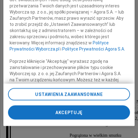
Łukasz Piosik
przetwarzania Twoich danych jest uzasadniony interes
Wyborcza sp. z o.o., jej spółki powiązanej – Agora S.A. – lub
lat 38
Zaufanych Partnerów, masz prawo wyrazić sprzeciw. Aby
to zrobić przejdź do „Ustawień Zaawansowanych” lub
skontaktuj się z administratorem – w zależności od
zakresu sprzeciwu i podmiotu, wobec którego jest
kierowany. Więcej informacji znajdziesz w
Polityce
Prywatności Wyborcza.pl
i
Polityce Prywatności Agora S.A.
Ukochany Mąż
Cudowny Tata
Poprzez kliknięcie "Akceptuję" wyrażasz zgodę na
Ukochany Syn i Zięć
zainstalowanie i przechowywanie plików typu cookie
Wspaniały Brat i Szwagier
Najlepszy Przyjaciel.
Wyborczej sp. z o. o. jej Zaufanych Partnerów i Agora S.A.
Wyjątkowy człowiek o wielkim sercu,
na Twoim urządzeniu końcowym. Możesz też w każdej
z którego jesteśmy bardzo dumni.
chwili zmienić swoje preferencje dot. plików cookie,
Pozostaniesz w naszych sercach na zawsze.
ponownie wywołując narzędzie do zarządzania Twoimi
USTAWIENIA ZAAWANSOWANE
preferencjami dot. przetwarzania danych poprzez
Msza św. w intencji Łukasza odbędzie się w kościele p.w. 
odnośnik „Ustawienia prywatności” w stopce serwisu i
Pańskiego os. Batorego 113, dnia 25.08.2021 o godz. 
przechodząc do sekcji „Ustawienia zaawansowane”.
AKCEPTUJĘ
Uroczystości pogrzebowe odbędą się na cmentarzu So
Zmiana ustawień plików cookie możliwa jest także za
p.w. Św. Jana Vianneyi przy ul. Szczawnickiej 2
pomocą ustawień przeglądarki.
dnia 25.08.2021 roku o godz. 14.00.
My, nasi Zaufani Partnerzy i Agora S.A. możemy
Pogrążona w wielkim smutku