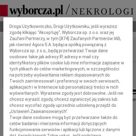
Dbamy o Twoją prywatność
Nekrologi
Odeszli
Poradnik pogrzebowy
Droga Użytkowniczko, Drogi Użytkowniku, jeśli wyrazisz
zgodę klikając "Akceptuję", Wyborcza sp. z o.o. oraz jej
Zaufani Partnerzy, w tym [
874
] Zaufanych Partnerów IAB,
jak również Agora S.A. będąca spółką powiązaną z
Łukasz Piosik
Wyborcza sp. z o.o., będą przetwarzać Twoje dane
IMIĘ I NAZWISKO:
osobowe takie jak adresy IP, adresy e-mail czy
identyfikatory plików cookie lub inne informacje zapisane w
Poznań
REGION:
tych plikach do celów marketingowych, w szczególności
na potrzeby wyświetlania reklam dopasowanych do
24.08.2021
DATA EMISJI:
Twoich zainteresowań i preferencji w swoich serwisach,
aplikacjach i w Internecie lub personalizacji treści w nich
wyświetlanych. Wyrażenie zgody jest dobrowolne. Jeśli nie
chcesz wyrazić zgody, chcesz ograniczyć jej zakres lub
W dniu 18 sierpnia 2021 roku odszedł na zawsze
chcesz wycofać zgodę uprzednio udzieloną przejdź do
„Ustawień Zaawansowanych”.
Twoje dane osobowe mogą być przetwarzane także do
celów badania i mierzenia informacji dotyczących
funkcjonowania serwisów i aplikacji lub łączone z danymi
dot. świadczonych Tobie usług. Jeśli podstawą