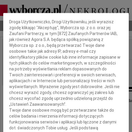
Dbamy o Twoją prywatność
Droga Użytkowniczko, Drogi Użytkowniku, jeśli wyrazisz
Nekrologi
Odeszli
Poradnik pogrzebowy
zgodę klikając "Akceptuję", Wyborcza sp. z o.o. oraz jej
Zaufani Partnerzy, w tym [
872
] Zaufanych Partnerów IAB,
jak również Agora S.A. będąca spółką powiązaną z
Wyborcza sp. z o.o., będą przetwarzać Twoje dane
Danuta Bilska
osobowe takie jak adresy IP, adresy e-mail czy
IMIĘ I NAZWISKO:
identyfikatory plików cookie lub inne informacje zapisane w
tych plikach do celów marketingowych, w szczególności
Łódź
REGION:
na potrzeby wyświetlania reklam dopasowanych do
20.08.2021
DATA EMISJI:
Twoich zainteresowań i preferencji w swoich serwisach,
aplikacjach i w Internecie lub personalizacji treści w nich
wyświetlanych. Wyrażenie zgody jest dobrowolne. Jeśli nie
chcesz wyrazić zgody, chcesz ograniczyć jej zakres lub
chcesz wycofać zgodę uprzednio udzieloną przejdź do
Z niewyobrażalnym smutkiem i bólem w sercu zawiad
„Ustawień Zaawansowanych”.
że 18 sierpnia 2021 roku odeszła od nas
Twoje dane osobowe mogą być przetwarzane także do
Ukochana Żona, Troskliwa Mama
celów badania i mierzenia informacji dotyczących
i Najcudowniejsza Babcia na Świecie
funkcjonowania serwisów i aplikacji lub łączone z danymi
dot. świadczonych Tobie usług. Jeśli podstawą