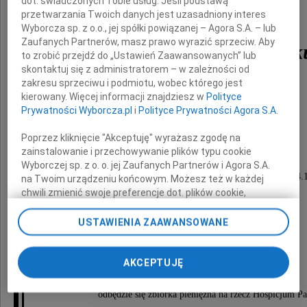
dot. świadczonych Tobie usług. Jeśli podstawą
przetwarzania Twoich danych jest uzasadniony interes
Wyborcza sp. z o.o., jej spółki powiązanej – Agora S.A. – lub
Zaufanych Partnerów, masz prawo wyrazić sprzeciw. Aby
Maria Świątkowska-Pak
to zrobić przejdź do „Ustawień Zaawansowanych” lub
skontaktuj się z administratorem – w zależności od
zakresu sprzeciwu i podmiotu, wobec którego jest
kierowany. Więcej informacji znajdziesz w
Polityce
najdroższa Mama i Żona,
Prywatności Wyborcza.pl
i
Polityce Prywatności Agora S.A.
polonistka i wychowawczyni wielu pokoleń.
Poprzez kliknięcie "Akceptuję" wyrażasz zgodę na
zainstalowanie i przechowywanie plików typu cookie
Wyborczej sp. z o. o. jej Zaufanych Partnerów i Agora S.A.
Pogrzeb odbędzie się 17 sierpnia 2021 roku o 14.
na Twoim urządzeniu końcowym. Możesz też w każdej
chwili zmienić swoje preferencje dot. plików cookie,
na poznańskim Cmentarzu Miłostowo.
ponownie wywołując narzędzie do zarządzania Twoimi
preferencjami dot. przetwarzania danych poprzez
USTAWIENIA ZAAWANSOWANE
odnośnik „Ustawienia prywatności” w stopce serwisu i
Prosimy o nieprzynoszenie kwiatów,
przechodząc do sekcji „Ustawienia zaawansowane”.
Zmiana ustawień plików cookie możliwa jest także za
AKCEPTUJĘ
podczas uroczystości pogrzebowej
pomocą ustawień przeglądarki.
odbędzie się zbiórka pieniężna na rzecz Hospicjum P
My, nasi Zaufani Partnerzy i Agora S.A. możemy