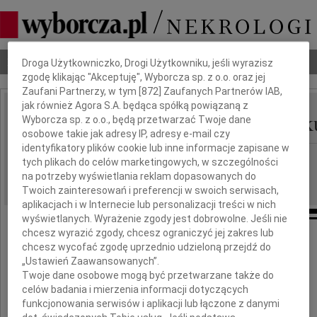
Dbamy o Twoją prywatność
Nekrologi
Odeszli
Poradnik pogrzebowy
Droga Użytkowniczko, Drogi Użytkowniku, jeśli wyrazisz
zgodę klikając "Akceptuję", Wyborcza sp. z o.o. oraz jej
Zaufani Partnerzy, w tym [
872
] Zaufanych Partnerów IAB,
jak również Agora S.A. będąca spółką powiązaną z
Maria Świątkowska-Pak
Wyborcza sp. z o.o., będą przetwarzać Twoje dane
IMIĘ I NAZWISKO:
osobowe takie jak adresy IP, adresy e-mail czy
identyfikatory plików cookie lub inne informacje zapisane w
Poznań
REGION:
tych plikach do celów marketingowych, w szczególności
na potrzeby wyświetlania reklam dopasowanych do
13.08.2021
DATA EMISJI:
Twoich zainteresowań i preferencji w swoich serwisach,
aplikacjach i w Internecie lub personalizacji treści w nich
wyświetlanych. Wyrażenie zgody jest dobrowolne. Jeśli nie
chcesz wyrazić zgody, chcesz ograniczyć jej zakres lub
chcesz wycofać zgodę uprzednio udzieloną przejdź do
„Ustawień Zaawansowanych”.
Twoje dane osobowe mogą być przetwarzane także do
celów badania i mierzenia informacji dotyczących
funkcjonowania serwisów i aplikacji lub łączone z danymi
9 sierpnia 2021 roku zmarła