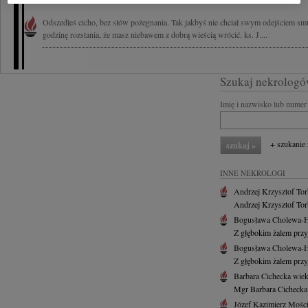
Odszedłeś cicho, bez słów pożegnania. Tak jakbyś nie chciał swym odejściem smuc
godzinę rozstania, że masz niebawem z dobrą wieścią wrócić. ks. J....
Szukaj nekrologó
Imię i nazwisko lub numer 
+ szukanie
INNE NEKROLOGI
Andrzej Krzysztof To
Andrzej Krzysztof Torb
Bogusława Cholewa-
Z głębokim żalem przy
Bogusława Cholewa-
Z głębokim żalem przy
Barbara Cichecka
wiek
Mgr Barbara Cichecka
Józef Kazimierz Mości