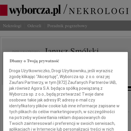
Nekrologi
Odeszli
Poradnik pogrzebowy
Janusz Smólski
IMIĘ I NAZWISKO:
Dbamy o Twoją prywatność
Kraków
REGION:
Droga Użytkowniczko, Drogi Użytkowniku, jeśli wyrazisz
09.08.2021
DATA EMISJI:
zgodę klikając "Akceptuję", Wyborcza sp. z o.o. oraz jej
Zaufani Partnerzy, w tym [
872
] Zaufanych Partnerów IAB,
jak również Agora S.A. będąca spółką powiązaną z
Wyborcza sp. z o.o., będą przetwarzać Twoje dane
osobowe takie jak adresy IP, adresy e-mail czy
Odszedłeś cicho, bez słów pożegnania.
identyfikatory plików cookie lub inne informacje zapisane w
Tak jakbyś nie chciał swym odejściem smucić...
tych plikach do celów marketingowych, w szczególności
na potrzeby wyświetlania reklam dopasowanych do
tak jakbyś wierzył w godzinę rozstania,
Twoich zainteresowań i preferencji w swoich serwisach,
że masz niebawem z dobrą wieścią wrócić.
aplikacjach i w Internecie lub personalizacji treści w nich