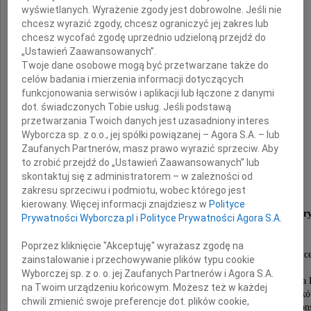
wyświetlanych. Wyrażenie zgody jest dobrowolne. Jeśli nie
ks. J. Twardowski
chcesz wyrazić zgody, chcesz ograniczyć jej zakres lub
chcesz wycofać zgodę uprzednio udzieloną przejdź do
Z głębokim żalem zawiadamiamy,
„Ustawień Zaawansowanych”.
że dnia 3 sierpnia 2021 roku,
Twoje dane osobowe mogą być przetwarzane także do
przeżywszy 92 lata,
celów badania i mierzenia informacji dotyczących
odszedł od nas Nestor rodziny
funkcjonowania serwisów i aplikacji lub łączone z danymi
dot. świadczonych Tobie usług. Jeśli podstawą
przetwarzania Twoich danych jest uzasadniony interes
Wyborcza sp. z o.o., jej spółki powiązanej – Agora S.A. – lub
Zaufanych Partnerów, masz prawo wyrazić sprzeciw. Aby
to zrobić przejdź do „Ustawień Zaawansowanych” lub
Janusz Smólski
skontaktuj się z administratorem – w zależności od
zakresu sprzeciwu i podmiotu, wobec którego jest
kierowany. Więcej informacji znajdziesz w
Polityce
architekt, konserwator zabytków architektur
Prywatności Wyborcza.pl
i
Polityce Prywatności Agora S.A.
Poprzez kliknięcie "Akceptuję" wyrażasz zgodę na
Urodzony w 1929 roku w Siedlcach, absolwent Li
zainstalowanie i przechowywanie plików typu cookie
Nowodworskiego i Politechniki Krakowskiej.
Wyborczej sp. z o. o. jej Zaufanych Partnerów i Agora S.A.
Odznaczony Krzyżem Oficerskim Orderu Odrodzenia P
na Twoim urządzeniu końcowym. Możesz też w każdej
Długoletni członek Społecznego Komitetu Odnowy Zabytk
chwili zmienić swoje preferencje dot. plików cookie,
pracownik między innymi Wojewódzkiej Pracowni Kons