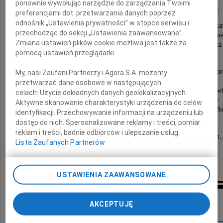
ponownie wywołując narzędzie do zarządzania Twoimi
Zabytków i Zamku Królewskiego na Wawelu.
preferencjami dot. przetwarzania danych poprzez
Były Wojewódzki Konserwator Zabytków.
odnośnik „Ustawienia prywatności” w stopce serwisu i
Odbudowa, konserwacja i renowacja zabytków była jego z
przechodząc do sekcji „Ustawienia zaawansowane”.
i pasją. Na przestrzeni wielu lat swojej bogatej pracy z
Zmiana ustawień plików cookie możliwa jest także za
zrealizował liczne projekty konserwatorskie w kraju i za
pomocą ustawień przeglądarki.
Nabożeństwo żałobne odprawione zostanie we wtor
My, nasi Zaufani Partnerzy i Agora S.A. możemy
10 sierpnia 2021 roku, o godzinie 13:00,
przetwarzać dane osobowe w następujących
w Kaplicy na Cmentarzu Salwatorskim w Krakowi
celach:
Użycie dokładnych danych geolokalizacyjnych.
po czym odprowadzimy Zmarłego na miejsce
Aktywne skanowanie charakterystyki urządzenia do celów
wiecznego spoczynku, obok swojej ukochanej żony Ba
identyfikacji. Przechowywanie informacji na urządzeniu lub
dostęp do nich. Spersonalizowane reklamy i treści, pomiar
reklam i treści, badnie odbiorców i ulepszanie usług.
Żegnamy Cię Kochany z ogromnym smutkiem,
Lista Zaufanych Partnerów
Rodzina
USTAWIENIA ZAAWANSOWANE
Kondolencje
AKCEPTUJĘ